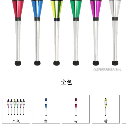
全色
全色
青
赤
黄