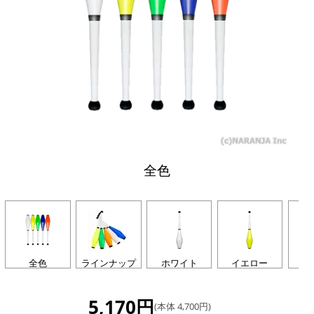
全色
全色
ラインナップ
ホワイト
イエロー
グ
5,170円
(本体 4,700円)