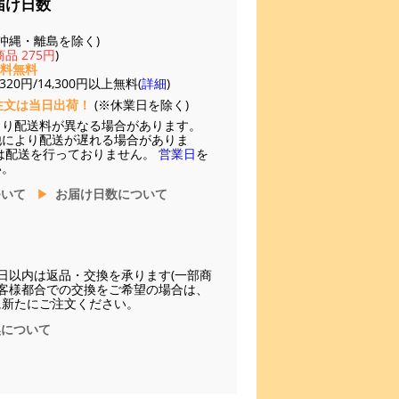
届け日数
(※沖縄・離島を除く)
品 275円
)
送料無料
20円/14,300円以上無料(
詳細
)
注文は当日出荷！
(※休業日を除く)
より配送料が異なる場合があります。
他により配送が遅れる場合がありま
は配送を行っておりません。
営業日
を
い。
ついて
お届け日数について
日以内は返品・交換を承ります(一部商
お客様都合での交換をご希望の場合は、
に新たにご注文ください。
換について