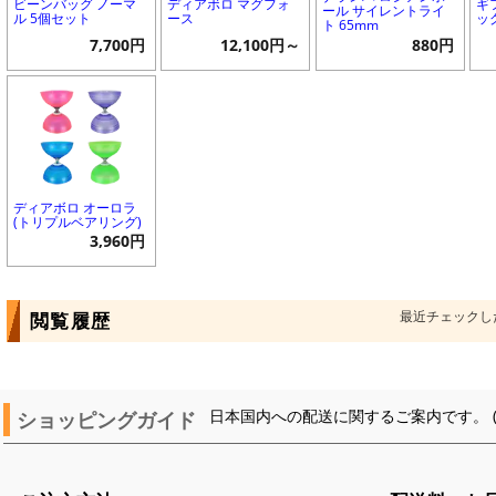
ビーンバッグ ノーマ
ディアボロ マグフォ
ギ
ール サイレントライ
ル 5個セット
ース
ッ
ト 65mm
7,700円
12,100円～
880円
ディアボロ オーロラ
(トリプルベアリング)
3,960円
最近チェックし
閲覧履歴
ショッピングガイド
日本国内への配送に関するご案内です。 