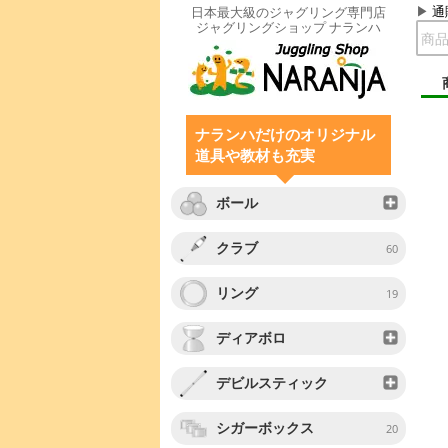
通
日本最大級のジャグリング専門店
ジャグリングショップ ナランハ
ナランハだけのオリジナル
道具や教材も充実
ボール
クラブ
60
リング
19
ディアボロ
デビルスティック
シガーボックス
20