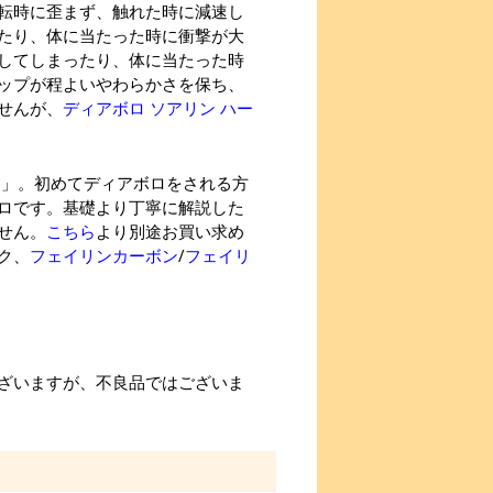
転時に歪まず、触れた時に減速し
たり、体に当たった時に衝撃が大
してしまったり、体に当たった時
ップが程よいやわらかさを保ち、
せんが、
ディアボロ ソアリン ハー
ン」。初めてディアボロをされる方
ロです。基礎より丁寧に解説した
せん。
こちら
より別途お買い求め
ク、
フェイリンカーボン
/
フェイリ
ざいますが、不良品ではございま