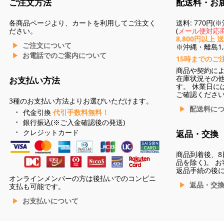
ご注文方法
配送料・お
各商品ページより、カートを利用してご注文く
送料: 770円
ださい。
(
メール便対応商
8,800円以上 
ご注文について
※沖縄・離島1,3
お電話でのご案内について
15時までのご
商品や契約に
在庫状況その
お支払い方法
す。 休業日に
ご確認くださ
3種のお支払い方法よりお選びいただけます。
配送料に
代金引換
代引手数料無料！
銀行振込(※ご入金確認後の発送)
クレジットカード
返品・交換
商品到着後、8
品を除く)。 
返品手続の後
オンラインメンバーの方は後払いでのコンビニ
返品・交
支払も可能です。
お支払いについて