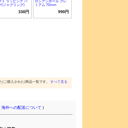
フト ラッピング バ
ロシアンボール プレ
グ(ジャグリング)
ミアム 70mm
330円
990円
た(ご購入された)商品一覧です。
すべて見る
(
海外への配送について
)