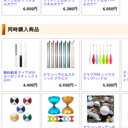
ルアクセル クリスタ
リッドアクセル クリ
リッドアクセル パー
ルカラー
スタルカラー
ルカラー
6,050円
6,380円
6,050円
同時購入商品
舞鈴劇場 ディアボロ
デ
ナランハ デビルステ
クラブ PX3 シリウス
カーボンスティック 3
ア
ィック グラビス
ラップハンドル
2cm
イ
4,400円
6,930円～
5,500円
ナランハ ロシアンボ