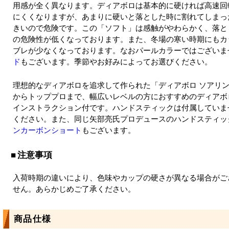
用感が全く異なります。ディアボロは基本的に硬ければ高速回
にくくなりますが、あまりに硬いと落とした時に割れてしまっ
きいので危険です。この「ソフト」は感触がやわらかく、落と
の危険性が低くなっております。また、冬場の寒い時期にもカ
ブレが少なくなっております。なおパールカラーではございま
ド
もございます。季節やお好みによってお選びください。
理想的なディアボロを追求して作られた「ディアボロ ソアリ
からトッププロまで、幅広いレベルの方におすすめのディアボ
インストラクション付です。ハンドスティックは付属していま
ください。また、同じ矢部亮氏プロデュースのハンドスティッ
ンカーボンショート
もございます。
注意事項
入荷時期の違いにより、色味やカップの硬さが異なる場合がご
せん。あらかじめご了承ください。
商品仕様