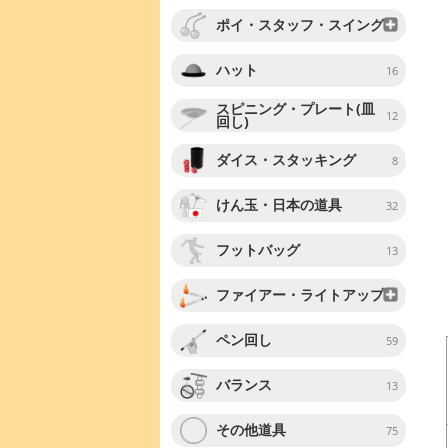
ポイ・スタッフ・スイング
ハット
16
スピニング・プレート(皿
12
回し)
ダイス・スタッキング
8
けん玉・日本の道具
32
フットバッグ
13
ファイアー・ライトアップ
ペン回し
59
バランス
13
その他道具
75