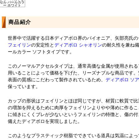
セル パールカラ
ー ホワイト
商品紹介
世界中で活躍する日本ディアボロ界のパイオニア、矢部亮氏の
フェイリン
の安定性と
ディアボロ シャオリン
の耐久性を兼ね
ールカラー ソフトタイプです。
このノーマルアクセルタイプは、通常高価な金属が使用される
用いることによって価格を下げた、リーズナブルな商品です。
表面の質感にこだわって製作されているため、
ディアボロ ソア
保っています。
カップの形状はフェイリンとほぼ同じですが、材質に軟質で比
の増加を抑えるために肉厚をフェイリンよりやや薄めに作るこ
に傾きにくくブレが少ないというフェイリンの特徴と、傷の付
備えたディアボロを実現しました。
このようなプラスティック樹脂でできている道具は気温によっ