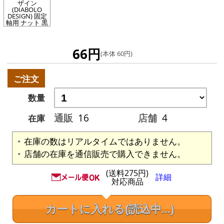
ザイン
(DIABOLO
DESIGN) 固定
軸用 ナット 黒
66円
(本体 60円)
ご注文
数量
通販
16
店舗
4
在庫
在庫の数はリアルタイムではありません。
店舗の在庫を通信販売で購入できません。
(送料275円)
詳細
対応商品
カートに入れる
(読込中...)