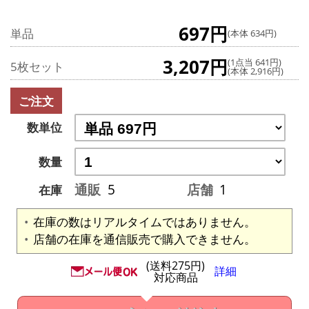
697円
単品
(本体 634円)
3,207円
(1点当 641円)
5枚セット
(本体 2,916円)
ご注文
数単位
数量
通販
5
店舗
1
在庫
在庫の数はリアルタイムではありません。
店舗の在庫を通信販売で購入できません。
(送料275円)
詳細
対応商品