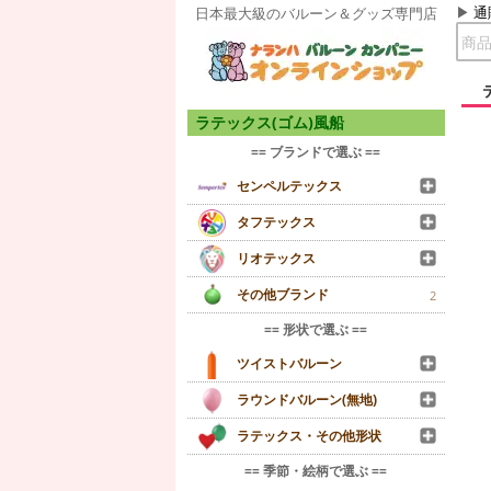
通
日本最大級のバルーン＆グッズ専門店
ラテックス(ゴム)風船
== ブランドで選ぶ ==
センペルテックス
タフテックス
リオテックス
その他ブランド
2
== 形状で選ぶ ==
ツイストバルーン
ラウンドバルーン(無地)
ラテックス・その他形状
== 季節・絵柄で選ぶ ==