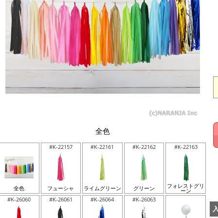
全色
#K-22157
#K-22161
#K-22162
#K-22163
フォレストグリ
全色
フューシャ
ライムグリーン
グリーン
ーン
#K-26060
#K-26061
#K-26064
#K-26063