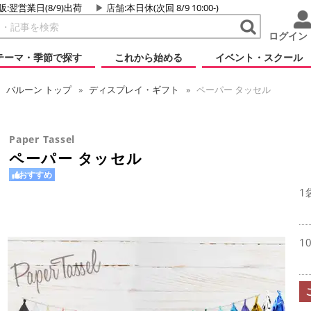
販:翌営業日(8/9)出荷
店舗
:本日休(次回 8/9 10:00-)
ログイン
テーマ・季節で探す
これから始める
イベント・スクール
バルーン
トップ
ディスプレイ・ギフト
ペーパー タッセル
Paper Tassel
ペーパー タッセル
おすすめ
1
1