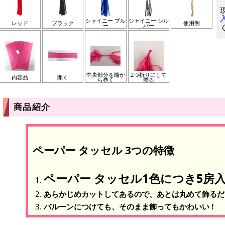
シャイニー ブル
シャイニー シル
レッド
ブラック
使用例
ー
バー
中央部分を端か
2つ折りにして
内容品
開く
ら巻く
飾る
商品紹介
ペーパー タッセル 3つの特徴
ペーパー タッセル1色につき5房入
あらかじめカットしてあるので、あとは丸めて飾るだけ
バルーンにつけても、そのまま飾ってもかわいい !