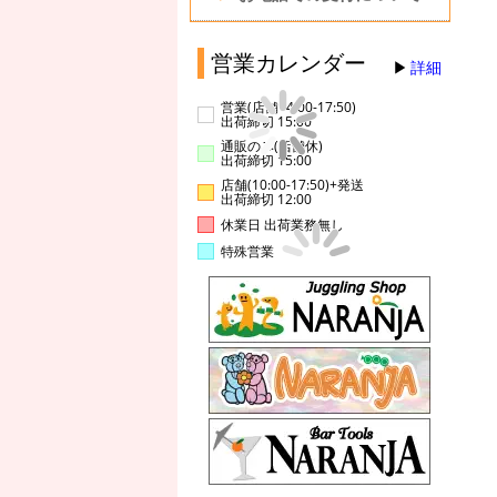
営業カレンダー
詳細
営業(店舗14:00-17:50)
出荷締切 15:00
通販のみ(店舗休)
出荷締切 15:00
店舗(10:00-17:50)+発送
出荷締切 12:00
休業日 出荷業務無し
特殊営業