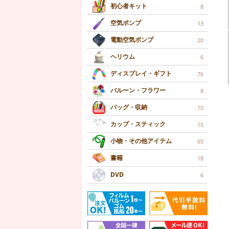
初心者キット
8
空気ポンプ
13
電動空気ポンプ
20
ヘリウム
6
ディスプレイ・ギフト
76
バルーン・フラワー
8
バッグ・収納
10
カップ・スティック
15
小物・その他アイテム
65
書籍
18
DVD
6