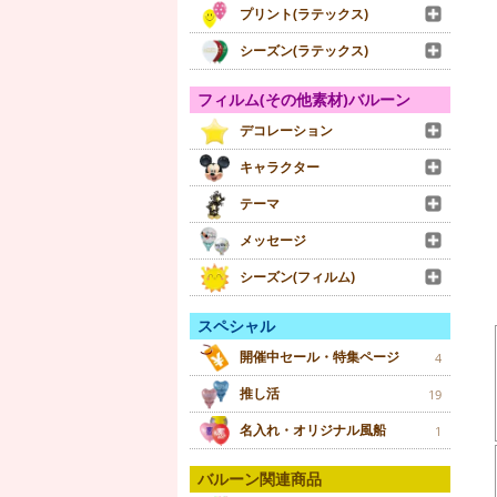
プリント(ラテックス)
シーズン(ラテックス)
フィルム(その他素材)バルーン
デコレーション
キャラクター
テーマ
メッセージ
シーズン(フィルム)
スペシャル
開催中セール・特集ページ
4
推し活
19
名入れ・オリジナル風船
1
バルーン関連商品