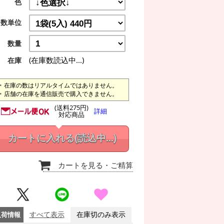
色
数単位
数量
(在庫数読込中...)
在庫
在庫の数はリアルタイムではありません。
店舗の在庫を通信販売で購入できません。
(送料275円)
詳細
対応商品
カートに入れる
(読込中...)
カートを見る
・ご精算
入荷情報
すべて表示
在庫切のみ表示