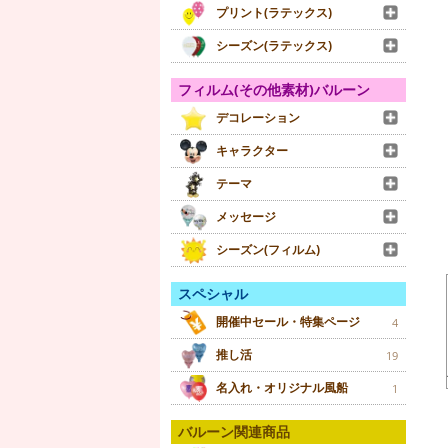
プリント(ラテックス)
シーズン(ラテックス)
フィルム(その他素材)バルーン
デコレーション
キャラクター
テーマ
メッセージ
シーズン(フィルム)
スペシャル
開催中セール・特集ページ
4
推し活
19
名入れ・オリジナル風船
1
バルーン関連商品