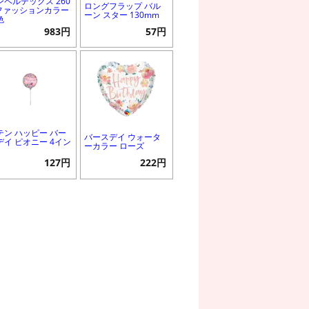
ンペルテックス 260
ロングフラップ バル
 ファッションカラー
ーン スター 130mm
色
983円
57円
テン ハッピー バー
バースデイ ウォータ
デイ ピオニー 4イン
ーカラー ローズ
127円
222円