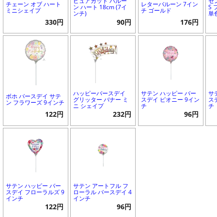
ピュアカット バルー
セ
チェーン オブ ハート
レターバルーン 7イン
ン ハート 18cm (7イ
S
ミニシェイプ
チ ゴールド
ンチ)
単
330円
90円
176円
ハッピーバースデイ
サテン ハッピー バー
サ
ボホ バースデイ サテ
グリッター バナー ミ
スデイ ピオニー 9イン
ス
ン フラワーズ 9インチ
ニ シェイプ
チ
チ
122円
232円
96円
サテン ハッピー バー
サテン アートフル フ
スデイ フローラルズ 9
ローラル バースデイ 4
インチ
インチ
122円
96円