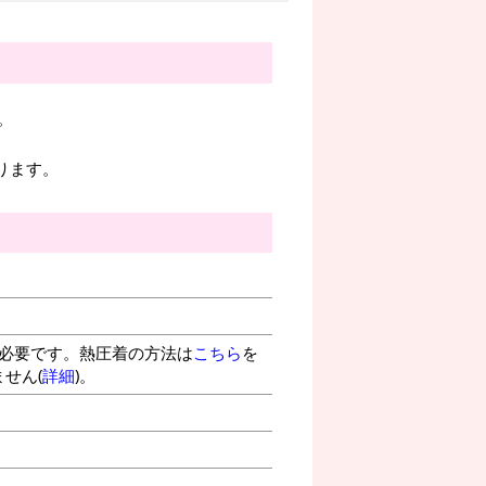
。
ります。
が必要です。熱圧着の方法は
こちら
を
せん(
詳細
)。