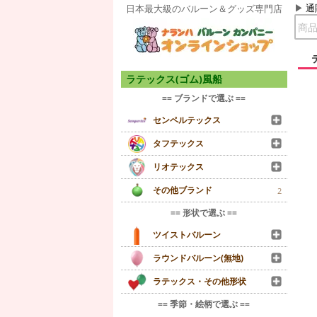
通
日本最大級のバルーン＆グッズ専門店
ラテックス(ゴム)風船
== ブランドで選ぶ ==
センペルテックス
タフテックス
リオテックス
その他ブランド
2
== 形状で選ぶ ==
ツイストバルーン
ラウンドバルーン(無地)
ラテックス・その他形状
== 季節・絵柄で選ぶ ==