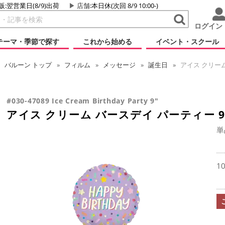
販:翌営業日(8/9)出荷
店舗
:本日休(次回 8/9 10:00-)
ログイン
テーマ・季節で探す
これから始める
イベント・スクール
バルーン
トップ
フィルム
メッセージ
誕生日
アイス クリーム
#030-47089 Ice Cream Birthday Party 9"
アイス クリーム バースデイ パーティー 
単
1