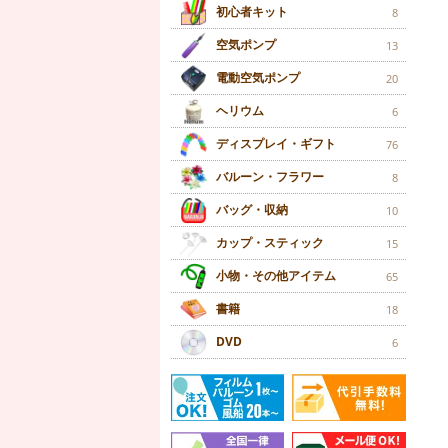
初心者キット
8
空気ポンプ
13
電動空気ポンプ
20
ヘリウム
6
ディスプレイ・ギフト
76
バルーン・フラワー
8
バッグ・収納
10
カップ・スティック
15
小物・その他アイテム
65
書籍
18
DVD
6