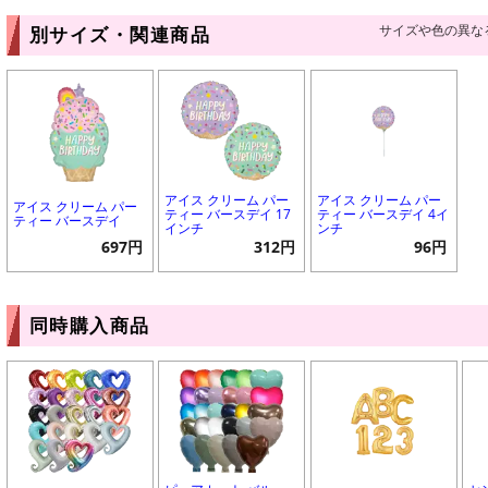
サイズや色の異な
別サイズ・関連商品
アイス クリーム パー
アイス クリーム パー
アイス クリーム パー
ティー バースデイ 17
ティー バースデイ 4イ
ティー バースデイ
インチ
ンチ
697円
312円
96円
同時購入商品