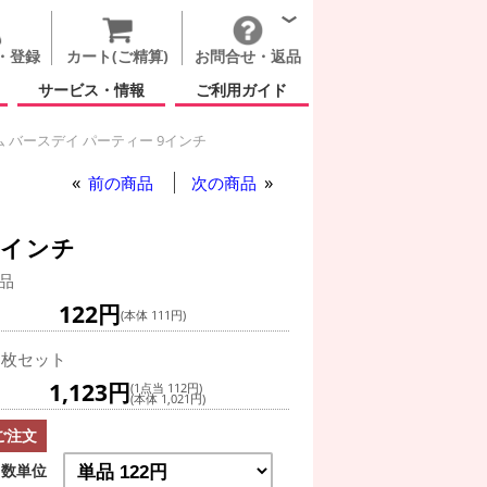
・登録
カート(ご精算)
お問合せ・返品
サービス・情報
ご利用ガイド
 バースデイ パーティー 9インチ
前の商品
次の商品
9インチ
品
122円
(本体 111円)
0枚セット
1,123円
(1点当 112円)
(本体 1,021円)
ご注文
数単位