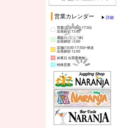
営業カレンダー
詳細
営業(店舗14:00-17:50)
出荷締切 15:00
通販のみ(店舗休)
出荷締切 15:00
店舗(10:00-17:50)+発送
出荷締切 12:00
休業日 出荷業務無し
特殊営業