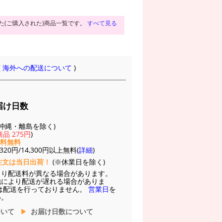
た(ご購入された)商品一覧です。
すべて見る
(
海外への配送について
)
届け日数
(※沖縄・離島を除く)
品 275円
)
送料無料
20円/14,300円以上無料(
詳細
)
注文は当日出荷！
(※休業日を除く)
より配送料が異なる場合があります。
他により配送が遅れる場合がありま
は配送を行っておりません。
営業日
を
い。
ついて
お届け日数について