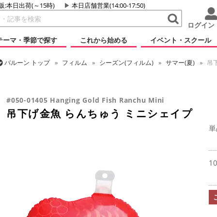
販:本日出荷(～15時)
本日店舗営業(14:00-17:50)
ログイン
テーマ・季節で探す
これから始める
イベント・スクール
バルーン
トップ
フィルム
シーズン(フィルム)
サマー(夏)
吊下
バルーン
トップ
フィルム
テーマ
和風バルーン
吊下げ金魚 
#050-01405 Hanging Gold Fish Ranchu Mini
吊下げ金魚 らんちゅう ミニシェイプ
単
1