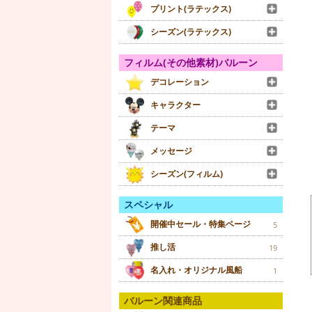
プリント(ラテックス)
シーズン(ラテックス)
フィルム(その他素材)バルーン
デコレーション
キャラクター
テーマ
メッセージ
シーズン(フィルム)
スペシャル
開催中セール・特集ページ
5
推し活
19
名入れ・オリジナル風船
1
バルーン関連商品