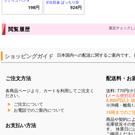
うでっコ パンダ
ダ出目金 ぱっちり目
198円
924円
最近チェックし
閲覧履歴
ショッピングガイド
日本国内への配送に関するご案内です。 
ご注文方法
配送料・お
各商品ページより、カートを利用してご注文く
送料: 770円
ださい。
(
メール便対応商
8,800円以上 
ご注文について
※沖縄・離島1,3
お電話でのご案内について
15時までのご
商品や契約に
在庫状況その
お支払い方法
す。 休業日に
ご確認くださ