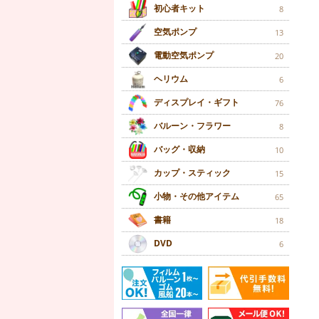
初心者キット
8
空気ポンプ
13
電動空気ポンプ
20
ヘリウム
6
ディスプレイ・ギフト
76
バルーン・フラワー
8
バッグ・収納
10
カップ・スティック
15
小物・その他アイテム
65
書籍
18
DVD
6