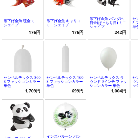
吊下げ金魚 パンダ出
セ
吊下げ金魚 琉金 ミニ
吊下げ金魚 キャリコ
目金(ぱっちり目) ミニ
S
シェイプ
ミニシェイプ
シェイプ
単
176円
176円
242円
センペルテックス 360
センペルテックス 160
センペルテックス ラ
セ
S ファッションカラー
S ファッションカラー
ウンド 9インチ ファッ
ウ
単色
単色
ションカラー 単色
ッ
1,709円
699円
1,004円
インズバルーン パン