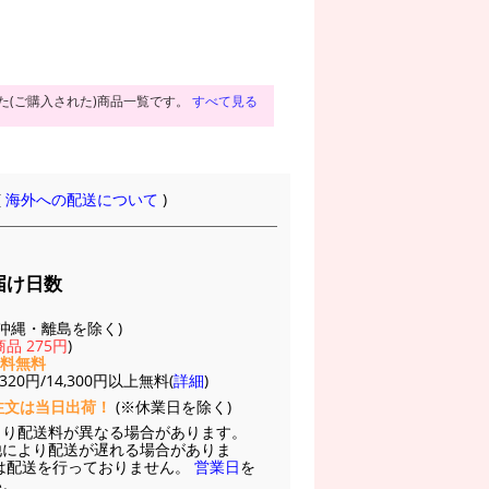
た(ご購入された)商品一覧です。
すべて見る
(
海外への配送について
)
届け日数
(※沖縄・離島を除く)
品 275円
)
送料無料
20円/14,300円以上無料(
詳細
)
注文は当日出荷！
(※休業日を除く)
より配送料が異なる場合があります。
他により配送が遅れる場合がありま
は配送を行っておりません。
営業日
を
い。