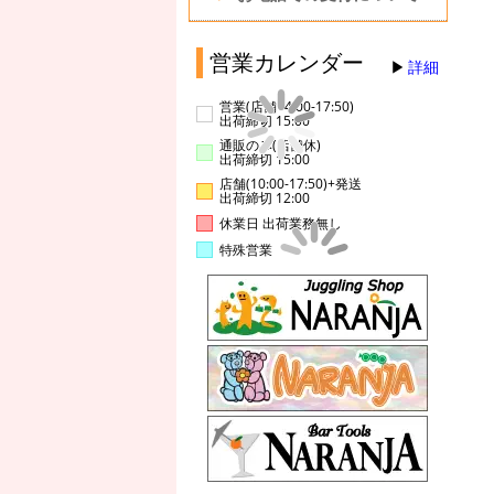
営業カレンダー
詳細
営業(店舗14:00-17:50)
出荷締切 15:00
通販のみ(店舗休)
出荷締切 15:00
店舗(10:00-17:50)+発送
出荷締切 12:00
休業日 出荷業務無し
特殊営業