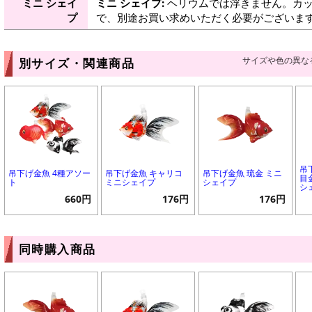
ミニ シェイ
ミニ シェイプ:
ヘリウムでは浮きません。カッ
プ
で、別途お買い求めいただく必要がございま
サイズや色の異な
別サイズ・関連商品
吊
吊下げ金魚 4種アソー
吊下げ金魚 キャリコ
吊下げ金魚 琉金 ミニ
目
ト
ミニシェイプ
シェイプ
シ
660円
176円
176円
同時購入商品