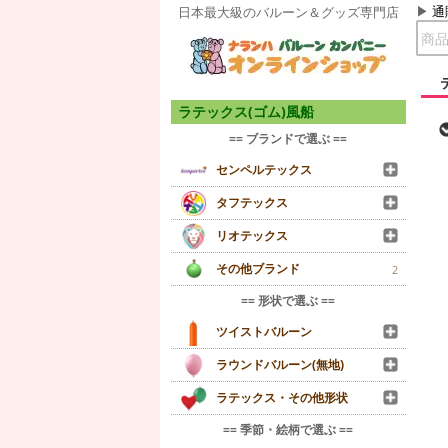
通
日本最大級のバルーン＆グッズ専門店
ラテックス(ゴム)風船
== ブランドで選ぶ ==
センペルテックス
タフテックス
リオテックス
その他ブランド
2
== 形状で選ぶ ==
ツイストバルーン
ラウンドバルーン(無地)
ラテックス・その他形状
== 季節・絵柄で選ぶ ==