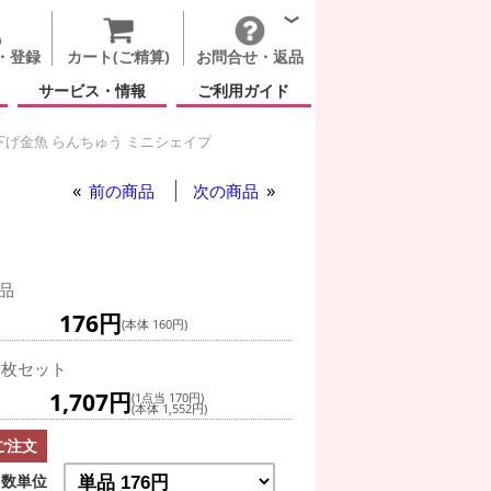
・登録
カート(ご精算)
お問合せ・返品
サービス・情報
ご利用ガイド
げ金魚 らんちゅう ミニシェイプ
らんちゅう ミニシェイプ
前の商品
次の商品
品
176円
(本体 160円)
0枚セット
1,707円
(1点当 170円)
(本体 1,552円)
ご注文
数単位