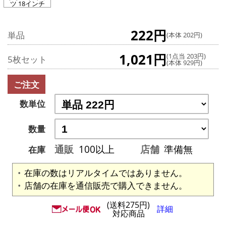
ツ 18インチ
222円
単品
(本体 202円)
1,021円
(1点当 203円)
5枚セット
(本体 929円)
ご注文
数単位
数量
通販
100以上
店舗
準備無
在庫
在庫の数はリアルタイムではありません。
店舗の在庫を通信販売で購入できません。
(送料275円)
詳細
対応商品