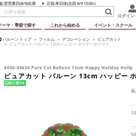
販:翌営業日(8/9)出荷
店舗
:本日休(次回 8/9 10:00-)
ログイン
テーマ・季節で探す
これから始める
イベント・スクール
バルーン
トップ
フィルム
デコレーション
ピュアカット
ピュアカット バルーン 13cm ハッピー ホリデーホーリー
バルーン
トップ
フィルム
シーズン(フィルム)
クリスマス・ウィン
ピュアカット バルーン 13cm ハッピー ホリデーホーリー
#050-05634 Pure Cut Balloon 13cm Happy Holiday Holly
ピュアカット バルーン 13cm ハッピー
初心者OK
単
1
5