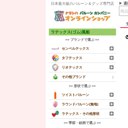
通
日本最大級のバルーン＆グッズ専門店
ラテックス(ゴム)風船
== ブランドで選ぶ ==
センペルテックス
タフテックス
リオテックス
その他ブランド
2
== 形状で選ぶ ==
ツイストバルーン
ラウンドバルーン(無地)
ラテックス・その他形状
== 季節・絵柄で選ぶ ==