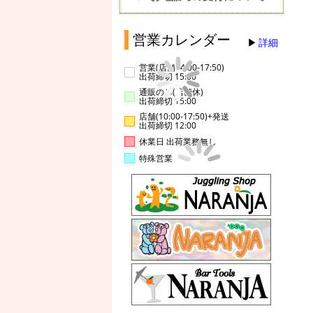
営業カレンダー
詳細
営業(店舗14:00-17:50)
出荷締切 15:00
通販のみ(店舗休)
出荷締切 15:00
店舗(10:00-17:50)+発送
出荷締切 12:00
休業日 出荷業務無し
特殊営業