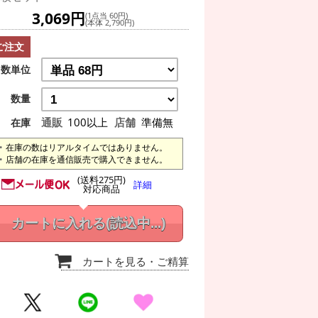
3,069円
(1点当 60円)
(本体 2,790円)
ご注文
数単位
数量
通販
100以上
店舗
準備無
在庫
在庫の数はリアルタイムではありません。
店舗の在庫を通信販売で購入できません。
(送料275円)
詳細
対応商品
カートに入れる
(読込中...)
カートを見る
・ご精算