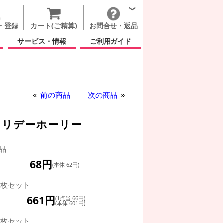
・登録
カート(ご精算)
お問合せ・返品
サービス・情報
ご利用ガイド
ター(冬)
前の商品
次の商品
 ホリデーホーリー
品
68円
(本体 62円)
0枚セット
661円
(1点当 66円)
(本体 601円)
0枚セット