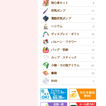
初心者キット
8
空気ポンプ
13
電動空気ポンプ
20
ヘリウム
6
ディスプレイ・ギフト
76
バルーン・フラワー
8
バッグ・収納
10
カップ・スティック
15
小物・その他アイテム
65
書籍
18
DVD
6