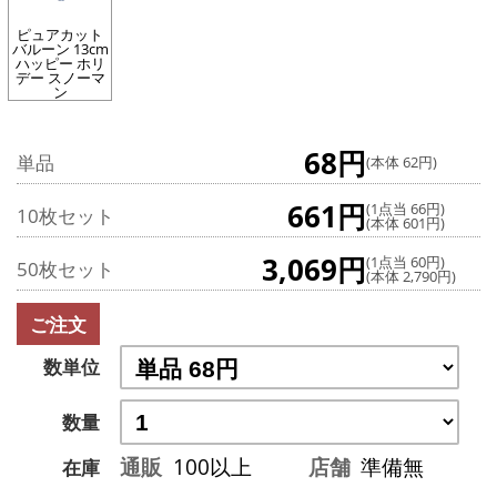
ピュアカット
バルーン 13cm
ハッピー ホリ
デー スノーマ
ン
68円
単品
(本体 62円)
661円
(1点当 66円)
10枚セット
(本体 601円)
3,069円
(1点当 60円)
50枚セット
(本体 2,790円)
ご注文
数単位
数量
通販
100以上
店舗
準備無
在庫