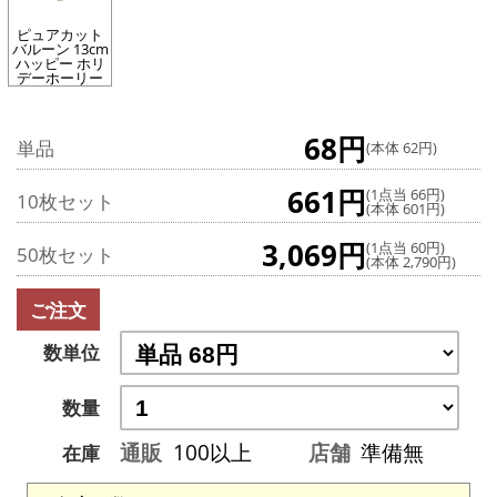
ピュアカット
バルーン 13cm
ハッピー ホリ
デーホーリー
68円
単品
(本体 62円)
661円
(1点当 66円)
10枚セット
(本体 601円)
3,069円
(1点当 60円)
50枚セット
(本体 2,790円)
ご注文
数単位
数量
通販
100以上
店舗
準備無
在庫