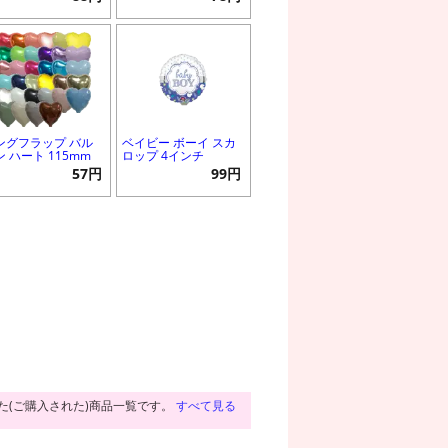
ングフラップ バル
ベイビー ボーイ スカ
ン ハート 115mm
ロップ 4インチ
57円
99円
た(ご購入された)商品一覧です。
すべて見る