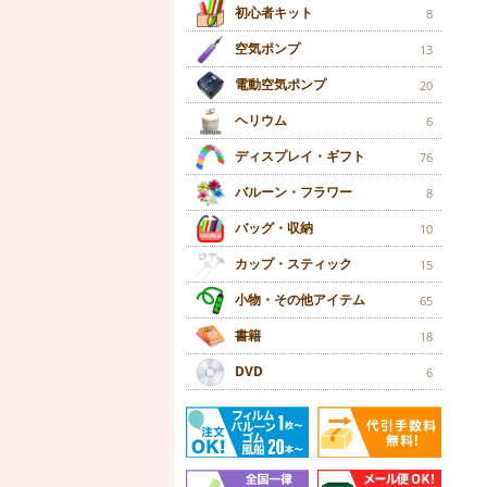
初心者キット
8
空気ポンプ
13
電動空気ポンプ
20
ヘリウム
6
ディスプレイ・ギフト
76
バルーン・フラワー
8
バッグ・収納
10
カップ・スティック
15
小物・その他アイテム
65
書籍
18
DVD
6