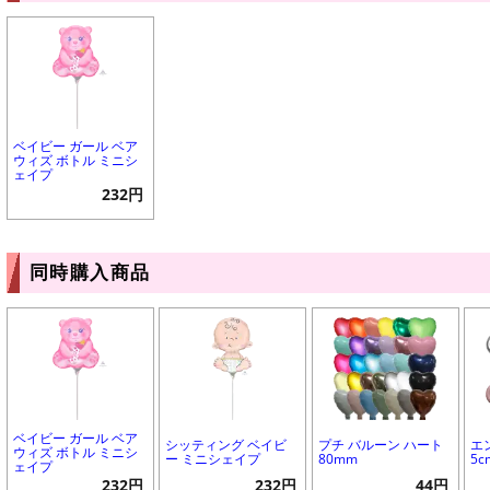
ベイビー ガール ベア
ウィズ ボトル ミニシ
ェイプ
232円
同時購入商品
ベイビー ガール ベア
シッティング ベイビ
プチ バルーン ハート
エ
ウィズ ボトル ミニシ
ー ミニシェイプ
80mm
5c
ェイプ
232円
232円
44円