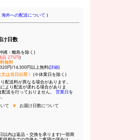
(
海外への配送について
)
届け日数
(※沖縄・離島を除く)
品 275円
)
送料無料
20円/14,300円以上無料(
詳細
)
注文は当日出荷！
(※休業日を除く)
より配送料が異なる場合があります。
他により配送が遅れる場合がありま
は配送を行っておりません。
営業日
を
い。
ついて
お届け日数について
日以内は返品・交換を承ります(一部商
お客様都合での交換をご希望の場合は、