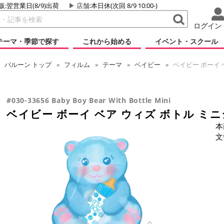
販:翌営業日(8/9)出荷
店舗
:本日休(次回 8/9 10:00-)
ログイン
テーマ・季節で探す
これから始める
イベント・スクール
バルーン
トップ
フィルム
テーマ
ベイビー
ベイビー ボーイ 
#030-33656 Baby Boy Bear With Bottle Mini
ベイビー ボーイ ベア ウィズ ボトル ミ
本
文