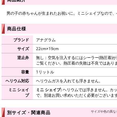
男の子の赤ちゃんが生まれたお祝いに。ミニシェイプなので、
商品仕様
ブランド
アナグラム
サイズ
22cm×19cm
逆止弁
無し：空気を注入するにはシーラー(熱圧着)
ご覧ください。熱圧着の失敗は不良ではありま
容量
1リットル
ヘリウム対応
ヘリウムガスを入れても浮きません。
ミニ シェイ
ミニ シェイプ:
ヘリウムでは浮きません。カッ
プ
で、別途お買い求めいただく必要がございま
サイズや色の異な
別サイズ・関連商品