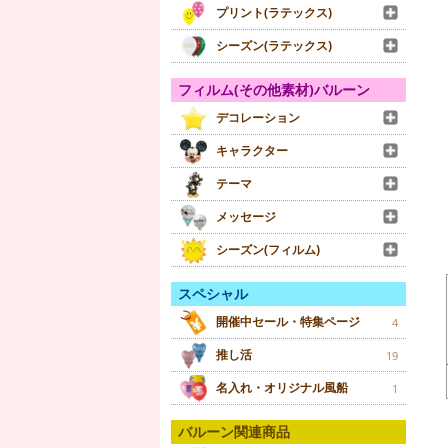
プリント(ラテックス)
シーズン(ラテックス)
フィルム(その他素材)バルーン
デコレーション
キャラクター
テーマ
メッセージ
シーズン(フィルム)
スペシャル
開催中セール・特集ページ
4
推し活
19
名入れ・オリジナル風船
1
バルーン関連商品