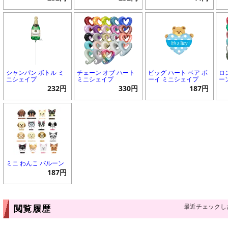
シャンパン ボトル ミ
チェーン オブ ハート
ビッグ ハート ベア ボ
ロ
ニシェイプ
ミニシェイプ
ーイ ミニシェイプ
ー
232円
330円
187円
ミニ わんこ バルーン
187円
最近チェックし
閲覧履歴