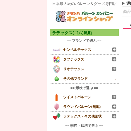
通
日本最大級のバルーン＆グッズ専門店
ラテックス(ゴム)風船
== ブランドで選ぶ ==
センペルテックス
タフテックス
リオテックス
その他ブランド
2
== 形状で選ぶ ==
ツイストバルーン
ラウンドバルーン(無地)
ラテックス・その他形状
== 季節・絵柄で選ぶ ==