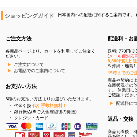
ショッピングガイド
日本国内への配送に関するご案内です。 
ご注文方法
配送料・お
各商品ページより、カートを利用してご注文く
送料: 770円
ださい。
(
メール便対応商
8,800円以上 
ご注文について
※沖縄・離島1,3
お電話でのご案内について
15時までのご
商品や契約に
在庫状況その
お支払い方法
す。 休業日に
ご確認くださ
3種のお支払い方法よりお選びいただけます。
配送料に
代金引換
代引手数料無料！
銀行振込(※ご入金確認後の発送)
クレジットカード
返品・交換
商品到着後、8
品を除く)。 