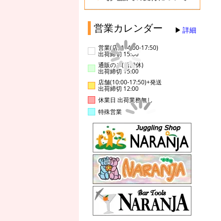
営業カレンダー
詳細
営業(店舗14:00-17:50)
出荷締切 15:00
通販のみ(店舗休)
出荷締切 15:00
店舗(10:00-17:50)+発送
出荷締切 12:00
休業日 出荷業務無し
特殊営業