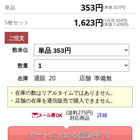
353円
単品
(本体 321円)
1,623円
(1点当 324円)
5枚セット
(本体 1,476円)
ご注文
数単位
数量
通販
20
店舗
準備無
在庫
在庫の数はリアルタイムではありません。
店舗の在庫を通信販売で購入できません。
(送料275円)
詳細
対応商品
カートに入れる
(読込中...)