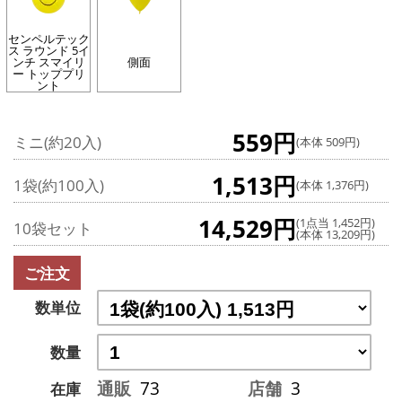
センペルテック
ス ラウンド 5イ
ンチ スマイリ
側面
ー トッププリ
ント
559円
ミニ(約20入)
(本体 509円)
1,513円
1袋(約100入)
(本体 1,376円)
14,529円
(1点当 1,452円)
10袋セット
(本体 13,209円)
ご注文
数単位
数量
通販
73
店舗
3
在庫