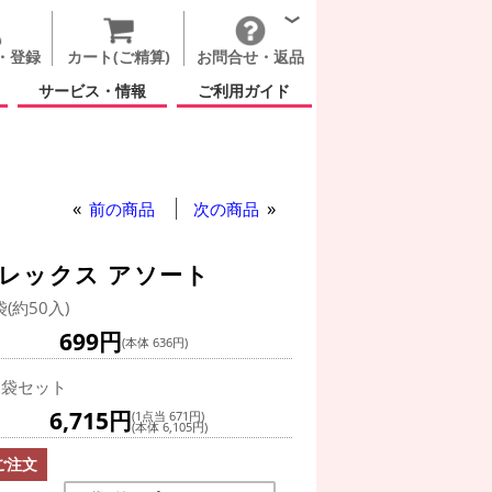
・登録
カート(ご精算)
お問合せ・返品
サービス・情報
ご利用ガイド
ス ラウンド 5インチ リフレックス アソート
前の商品
次の商品
フレックス アソート
袋(約50入)
699円
(本体 636円)
0袋セット
6,715円
(1点当 671円)
(本体 6,105円)
ご注文