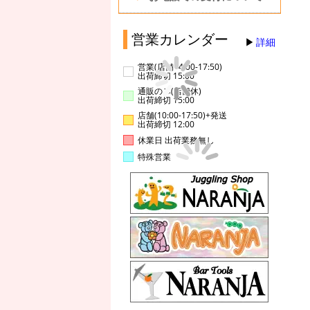
営業カレンダー
詳細
営業(店舗14:00-17:50)
出荷締切 15:00
通販のみ(店舗休)
出荷締切 15:00
店舗(10:00-17:50)+発送
出荷締切 12:00
休業日 出荷業務無し
特殊営業