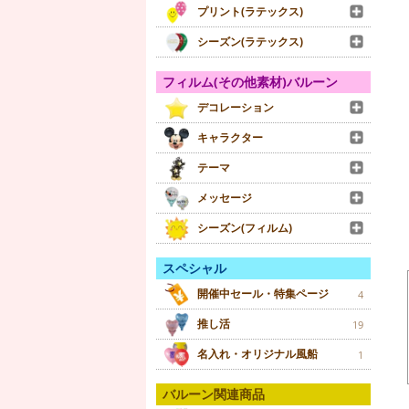
プリント(ラテックス)
シーズン(ラテックス)
フィルム(その他素材)バルーン
デコレーション
キャラクター
テーマ
メッセージ
シーズン(フィルム)
スペシャル
開催中セール・特集ページ
4
推し活
19
名入れ・オリジナル風船
1
バルーン関連商品