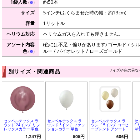
1袋入数
約50本
(
※
)
サイズ
5インチ(ふくらませた時の幅：約13cm)
容量
1リットル
ヘリウム対応
ヘリウムガスを入れても浮きません。
アソート内容
(色には不足・偏りがあります) ゴールド / シルバ
色
ルー / バイオレット / ローズゴールド
(
※
)
サイズや色の異な
別サイズ・関連商品
センペルテックス ラ
センペルテックス ラ
センペルテックス ラ
セ
ウンド 24インチ リフ
ウンド 5インチ ファッ
ウンド 5インチ コーヒ
S
レックスカラー 単色
ションカラー 単色
ーブレンド アソート
単
1,247円
606円
606円