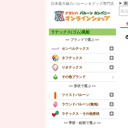
通
日本最大級のバルーン＆グッズ専門店
ラテックス(ゴム)風船
== ブランドで選ぶ ==
センペルテックス
タフテックス
リオテックス
その他ブランド
2
== 形状で選ぶ ==
ツイストバルーン
ラウンドバルーン(無地)
ラテックス・その他形状
== 季節・絵柄で選ぶ ==