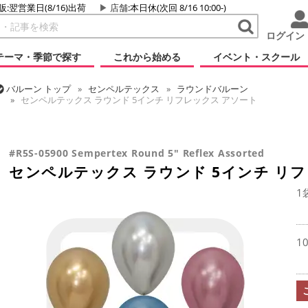
販:翌営業日(8/16)出荷
店舗
:本日休(次回 8/16 10:00-)
ログイン
テーマ・季節で探す
これから始める
イベント・スクール
バルーン
トップ
センペルテックス
ラウンドバルーン
センペルテックス ラウンド 5インチ リフレックス アソート
バルーン
トップ
ラウンドバルーン(無地)
5インチ
センペルテック
#R5S-05900 Sempertex Round 5" Reflex Assorted
センペルテックス ラウンド 5インチ リ
1
1