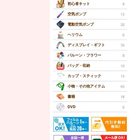
初心者キット
8
空気ポンプ
13
電動空気ポンプ
20
ヘリウム
6
ディスプレイ・ギフト
76
バルーン・フラワー
8
バッグ・収納
10
カップ・スティック
15
小物・その他アイテム
65
書籍
18
DVD
6