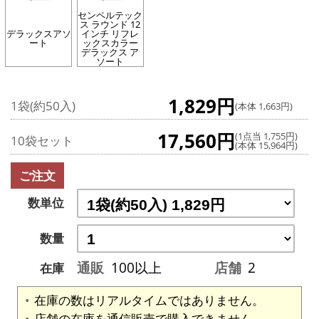
センペルテック
ス ラウンド 12
デラックスアソ
インチ リフレ
ート
ックスカラー
デラックス ア
ソート
1,829円
1袋(約50入)
(本体 1,663円)
17,560円
(1点当 1,755円)
10袋セット
(本体 15,964円)
ご注文
数単位
数量
通販
100以上
店舗
2
在庫
在庫の数はリアルタイムではありません。
店舗の在庫を通信販売で購入できません。