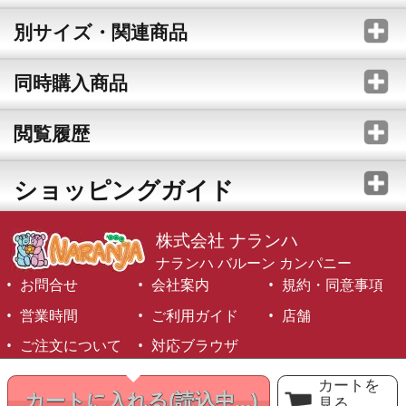
別サイズ・関連商品
同時購入商品
閲覧履歴
ショッピングガイド
株式会社 ナランハ
ナランハ バルーン カンパニー
お問合せ
会社案内
規約・同意事項
営業時間
ご利用ガイド
店舗
ご注文について
対応ブラウザ
©1999-2026 NARANJA Inc. All Rights Reserved.
カートを
カートに入れる
(読込中...)
見る