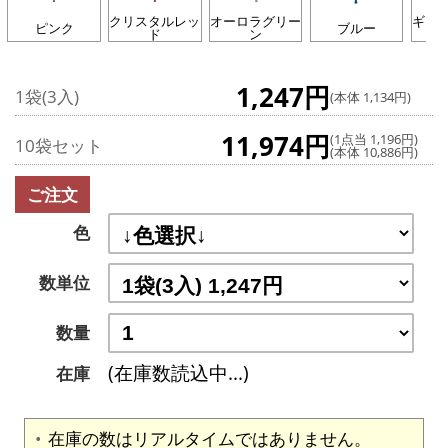
クリスタルレッ
オーロラグリー
ギャ
ピンク
ブルー
ド
ン
1,247円
1袋(3入)
(本体 1,134円)
11,974円
(1点当 1,196円)
10袋セット
(本体 10,886円)
ご注文
色
数単位
数量
(在庫数読込中...)
在庫
在庫の数はリアルタイムではありません。