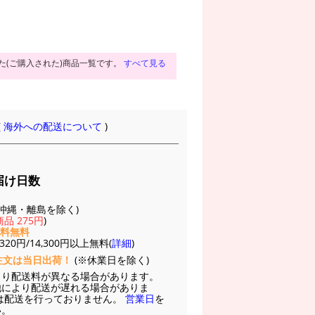
た(ご購入された)商品一覧です。
すべて見る
(
海外への配送について
)
届け日数
(※沖縄・離島を除く)
品 275円
)
送料無料
20円/14,300円以上無料(
詳細
)
注文は当日出荷！
(※休業日を除く)
より配送料が異なる場合があります。
他により配送が遅れる場合がありま
は配送を行っておりません。
営業日
を
い。