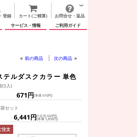
・登録
カート(ご精算)
お問合せ・返品
サービス・情報
ご利用ガイド
前の商品
次の商品
パステルダスクカラー 単色
袋(3入)
671円
(本体 610円)
0袋セット
6,441円
(1点当 643円)
(本体 5,856円)
ご注文