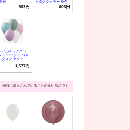
 単色
ルダスクカラー 単色
983円
606円
ンペルテックス ラ
ンド 12インチ パス
ルダスク アソート
1,577円
同時に購入されていることの多い商品です