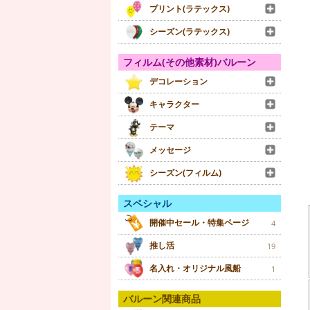
プリント(ラテックス)
シーズン(ラテックス)
フィルム(その他素材)バルーン
デコレーション
キャラクター
テーマ
メッセージ
シーズン(フィルム)
スペシャル
開催中セール・特集ページ
4
推し活
19
名入れ・オリジナル風船
1
バルーン関連商品