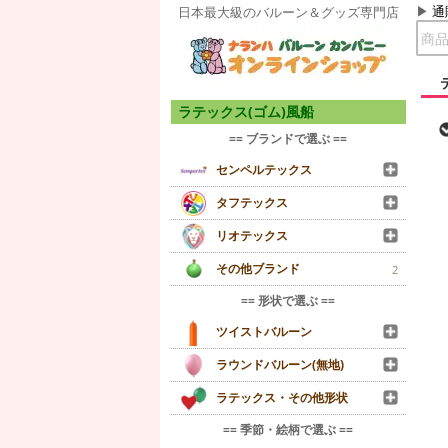
通
日本最大級のバルーン＆グッズ専門店
ラテックス(ゴム)風船
== ブランドで選ぶ ==
センペルテックス
タフテックス
リオテックス
その他ブランド
2
== 形状で選ぶ ==
ツイストバルーン
ラウンドバルーン(無地)
ラテックス・その他形状
== 季節・絵柄で選ぶ ==