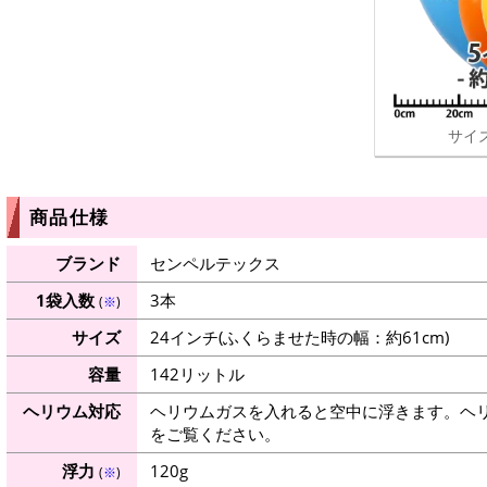
サイズ
商品仕様
ブランド
センペルテックス
1袋入数
3本
(
※
)
サイズ
24インチ(ふくらませた時の幅：約61cm)
容量
142リットル
ヘリウム対応
ヘリウムガスを入れると空中に浮きます。ヘ
をご覧ください。
浮力
120g
(
※
)