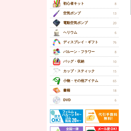
初心者キット
8
空気ポンプ
13
電動空気ポンプ
20
ヘリウム
6
ディスプレイ・ギフト
76
バルーン・フラワー
8
バッグ・収納
10
カップ・スティック
15
小物・その他アイテム
65
書籍
18
DVD
6