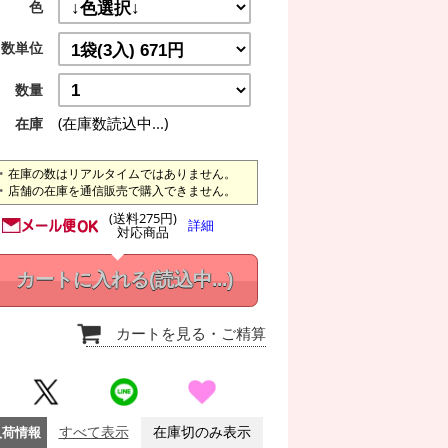
色
数単位
数量
(在庫数読込中...)
在庫
在庫の数はリアルタイムではありません。
店舗の在庫を通信販売で購入できません。
(送料275円)
詳細
対応商品
カートに入れる
(読込中...)
カートを見る
・ご精算
入荷情報
すべて表示
在庫切のみ表示