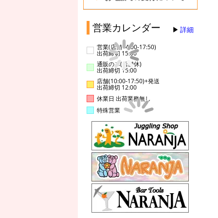
営業カレンダー
詳細
営業(店舗14:00-17:50)
出荷締切 15:00
通販のみ(店舗休)
出荷締切 15:00
店舗(10:00-17:50)+発送
出荷締切 12:00
休業日 出荷業務無し
特殊営業