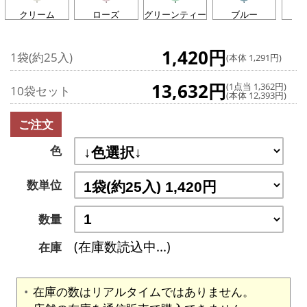
クリーム
ローズ
グリーンティー
ブルー
ラ
1,420円
1袋(約25入)
(本体 1,291円)
13,632円
(1点当 1,362円)
10袋セット
(本体 12,393円)
ご注文
色
数単位
数量
(在庫数読込中...)
在庫
在庫の数はリアルタイムではありません。