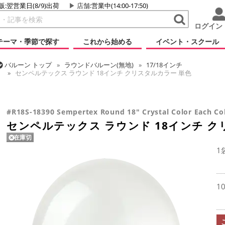
販:翌営業日(8/9)出荷
店舗
:営業中(14:00-17:50)
ログイン
テーマ・季節で探す
これから始める
イベント・スクール
バルーン
トップ
ラウンドバルーン(無地)
17/18インチ
センペルテックス ラウンド 18インチ クリスタルカラー 単色
バルーン
トップ
センペルテックス
ラウンドバルーン
センペルテックス ラウンド 18インチ クリスタルカラー 単色
#R18S-18390 Sempertex Round 18" Crystal Color Each Co
センペルテックス ラウンド 18インチ ク
在庫切
1
1