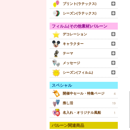
プリント(ラテックス)
シーズン(ラテックス)
フィルム(その他素材)バルーン
デコレーション
キャラクター
テーマ
メッセージ
シーズン(フィルム)
スペシャル
開催中セール・特集ページ
4
推し活
19
名入れ・オリジナル風船
1
バルーン関連商品