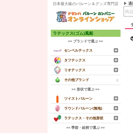
通
日本最大級のバルーン＆グッズ専門店
ラテックス(ゴム)風船
== ブランドで選ぶ ==
センペルテックス
タフテックス
リオテックス
その他ブランド
2
== 形状で選ぶ ==
ツイストバルーン
ラウンドバルーン(無地)
ラテックス・その他形状
== 季節・絵柄で選ぶ ==