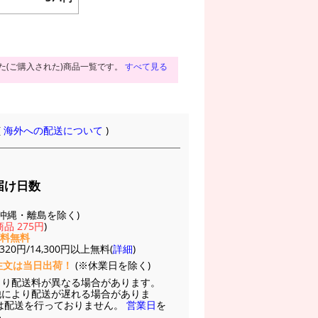
た(ご購入された)商品一覧です。
すべて見る
(
海外への配送について
)
届け日数
(※沖縄・離島を除く)
品 275円
)
送料無料
20円/14,300円以上無料(
詳細
)
注文は当日出荷！
(※休業日を除く)
より配送料が異なる場合があります。
他により配送が遅れる場合がありま
は配送を行っておりません。
営業日
を
い。