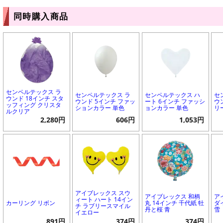
同時購入商品
センペルテックス ラ
センペルテックス ラ
センペルテックス ハ
セ
ウンド 18インチ スタ
ウンド 5インチ ファッ
ート 6インチ ファッシ
ウ
ッフィング クリスタ
ションカラー 単色
ョンカラー 単色
リ
ルクリア
2,280円
606円
1,053円
アイブレックス スウ
アイブレックス 和柄
ア
ィート ハート 14イン
カーリング リボン
丸 14インチ 千代紙 牡
ダ
チ ラブリースマイル
丹と桜 青
雪
イエロー
891円
374円
374円