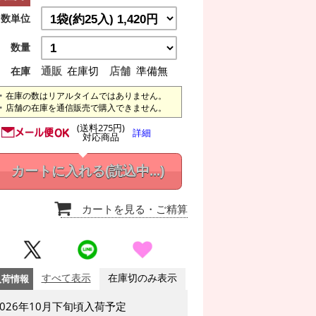
数単位
数量
通販
在庫切
店舗
準備無
在庫
在庫の数はリアルタイムではありません。
店舗の在庫を通信販売で購入できません。
(送料275円)
詳細
対応商品
カートに入れる
(読込中...)
カートを見る
・ご精算
入荷情報
すべて表示
在庫切のみ表示
2026年10月下旬頃入荷予定