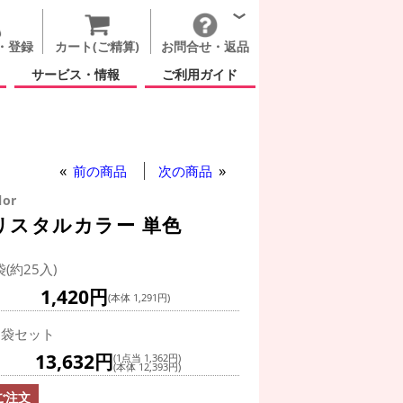
・登録
カート(ご精算)
お問合せ・返品
サービス・情報
ご利用ガイド
前の商品
次の商品
lor
リスタルカラー 単色
袋(約25入)
1,420円
(本体 1,291円)
0袋セット
13,632円
(1点当 1,362円)
(本体 12,393円)
ご注文