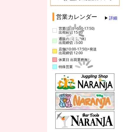
営業カレンダー
詳細
営業(店舗14:00-17:50)
出荷締切 15:00
通販のみ(店舗休)
出荷締切 15:00
店舗(10:00-17:50)+発送
出荷締切 12:00
休業日 出荷業務無し
特殊営業