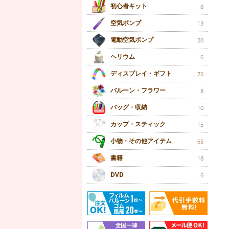
初心者キット
8
空気ポンプ
13
電動空気ポンプ
20
ヘリウム
6
ディスプレイ・ギフト
76
バルーン・フラワー
8
バッグ・収納
10
カップ・スティック
15
小物・その他アイテム
65
書籍
18
DVD
6