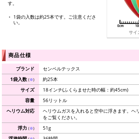
す。
1袋の入数は約25本です。ご注意くださ
い。
サイ
商品仕様
ブランド
センペルテックス
1袋入数
約25本
(
※
)
サイズ
18インチ(ふくらませた時の幅：約45cm)
容量
56リットル
ヘリウム対応
ヘリウムガスを入れると空中に浮きます。ヘ
をご覧ください。
浮力
51g
(
※
)
浮遊時間
36時間
(
※
)