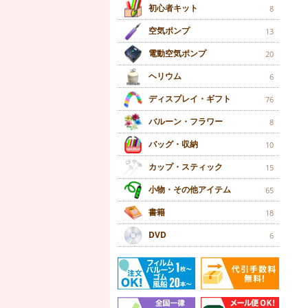
初心者キット
8
空気ポンプ
13
電動空気ポンプ
20
ヘリウム
6
ディスプレイ・ギフト
76
バルーン・フラワー
8
バッグ・収納
10
カップ・スティック
15
小物・その他アイテム
65
書籍
18
DVD
6