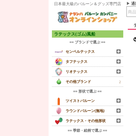
通
日本最大級のバルーン＆グッズ専門店
ラテックス(ゴム)風船
== ブランドで選ぶ ==
センペルテックス
タフテックス
リオテックス
その他ブランド
2
== 形状で選ぶ ==
ツイストバルーン
ラウンドバルーン(無地)
ラテックス・その他形状
== 季節・絵柄で選ぶ ==