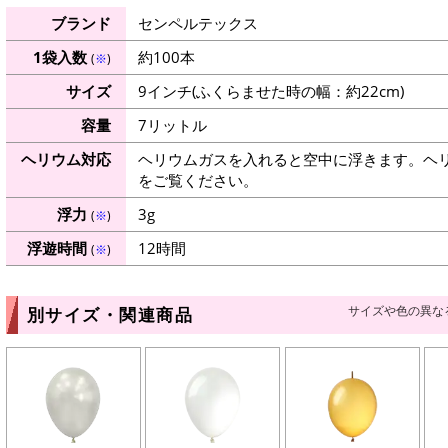
ブランド
センペルテックス
1袋入数
約100本
(
※
)
サイズ
9インチ(ふくらませた時の幅：約22cm)
容量
7リットル
ヘリウム対応
ヘリウムガスを入れると空中に浮きます。ヘ
をご覧ください。
浮力
3g
(
※
)
浮遊時間
12時間
(
※
)
サイズや色の異な
別サイズ・関連商品