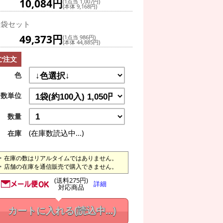
10,084円
(1点当 1,007円)
(本体 9,168円)
0袋セット
49,373円
(1点当 986円)
(本体 44,885円)
ご注文
色
数単位
数量
(在庫数読込中...)
在庫
在庫の数はリアルタイムではありません。
店舗の在庫を通信販売で購入できません。
(送料275円)
詳細
対応商品
カートに入れる
(読込中...)