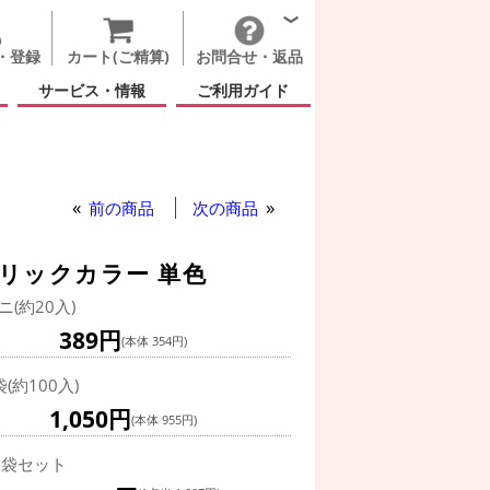
・登録
カート(ご精算)
お問合せ・返品
サービス・情報
ご利用ガイド
前の商品
次の商品
タリックカラー 単色
ニ(約20入)
389円
(本体 354円)
袋(約100入)
1,050円
(本体 955円)
0袋セット