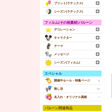
プリント(ラテックス)
シーズン(ラテックス)
フィルム(その他素材)バルーン
デコレーション
キャラクター
テーマ
メッセージ
シーズン(フィルム)
スペシャル
開催中セール・特集ページ
4
推し活
19
名入れ・オリジナル風船
1
バルーン関連商品