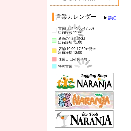
営業カレンダー
詳細
営業(店舗14:00-17:50)
出荷締切 15:00
通販のみ(店舗休)
出荷締切 15:00
店舗(10:00-17:50)+発送
出荷締切 12:00
休業日 出荷業務無し
特殊営業