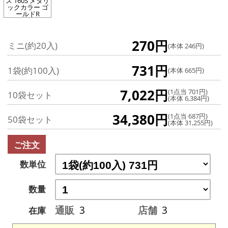
ス 160S メタリ
ックカラー ゴ
ールドR
270円
ミニ(約20入)
(本体 246円)
731円
1袋(約100入)
(本体 665円)
7,022円
(1点当 701円)
10袋セット
(本体 6,384円)
34,380円
(1点当 687円)
50袋セット
(本体 31,255円)
ご注文
数単位
数量
通販
3
店舗
3
在庫