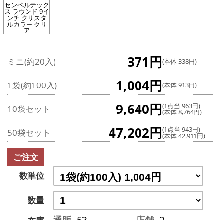
センペルテック
ス ラウンド 9イ
ンチ クリスタ
ルカラー クリ
ア
371円
ミニ(約20入)
(本体 338円)
1,004円
1袋(約100入)
(本体 913円)
9,640円
(1点当 963円)
10袋セット
(本体 8,764円)
47,202円
(1点当 943円)
50袋セット
(本体 42,911円)
ご注文
数単位
数量
通販
53
店舗
2