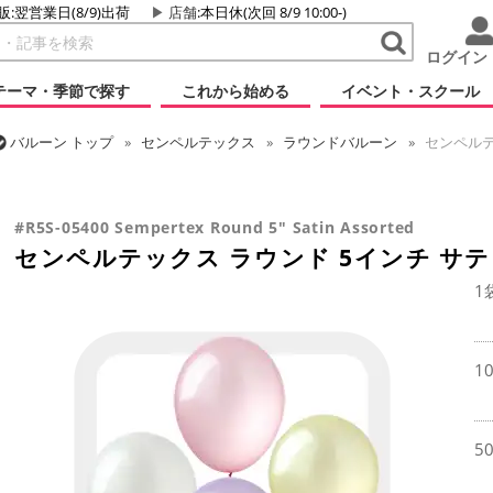
販:翌営業日(8/9)出荷
店舗
:本日休(次回 8/9 10:00-)
ログイン
テーマ・季節で探す
これから始める
イベント・スクール
バルーン
トップ
センペルテックス
ラウンドバルーン
センペルテ
バルーン
トップ
ラウンドバルーン(無地)
5インチ
センペルテック
#R5S-05400 Sempertex Round 5" Satin Assorted
センペルテックス ラウンド 5インチ サテ
1
1
5