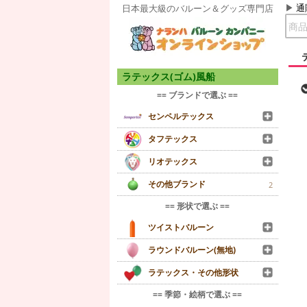
通
日本最大級のバルーン＆グッズ専門店
ラテックス(ゴム)風船
== ブランドで選ぶ ==
センペルテックス
タフテックス
リオテックス
その他ブランド
2
== 形状で選ぶ ==
ツイストバルーン
ラウンドバルーン(無地)
ラテックス・その他形状
== 季節・絵柄で選ぶ ==