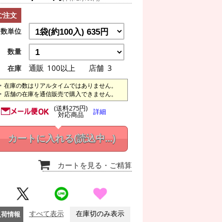
ご注文
数単位
数量
通販
100以上
店舗
3
在庫
在庫の数はリアルタイムではありません。
店舗の在庫を通信販売で購入できません。
(送料275円)
詳細
対応商品
カートに入れる
(読込中...)
カートを見る
・ご精算
入荷情報
すべて表示
在庫切のみ表示