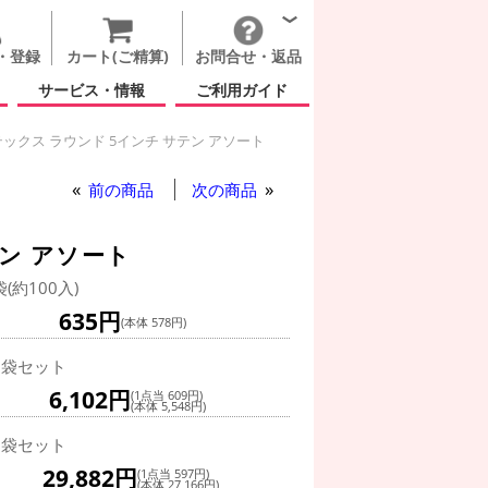
・登録
カート(ご精算)
お問合せ・返品
サービス・情報
ご利用ガイド
ックス ラウンド 5インチ サテン アソート
ス ラウンド 5インチ サテン アソート
前の商品
次の商品
ン アソート
袋(約100入)
635円
(本体 578円)
0袋セット
6,102円
(1点当 609円)
(本体 5,548円)
0袋セット
29,882円
(1点当 597円)
(本体 27,166円)