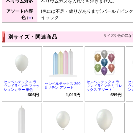
ヘリウム対応
ヘリウムガスを入れても浮きません。
アソート内容
(色には不足・偏りがあります) パール / ピンク /
色
イラック
(
※
)
サイズや色の異な
別サイズ・関連商品
センペルテックス ラ
センペルテックス ラ
セ
センペルテックス 260
ウンド 5インチ ファッ
ウンド 5インチ リフレ
ウ
S サテン アソート
ションカラー 単色
ックス アソート
ン
606円
1,013円
699円