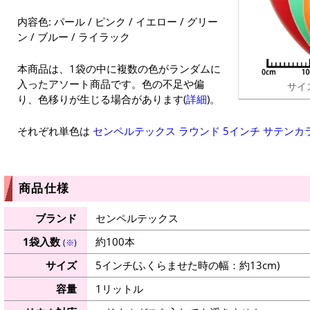
内容色: パール / ピンク / イエロー / グリー
ン / ブルー / ライラック
本商品は、1袋の中に複数の色がランダムに
入ったアソート商品です。色の不足や偏
サイ
り、色移りが生じる場合があります(
詳細
)。
それぞれ単色は
センペルテックス ラウンド 5インチ サテンカ
商品仕様
ブランド
センペルテックス
1袋入数
約100本
(
※
)
サイズ
5インチ(ふくらませた時の幅：約13cm)
容量
1リットル