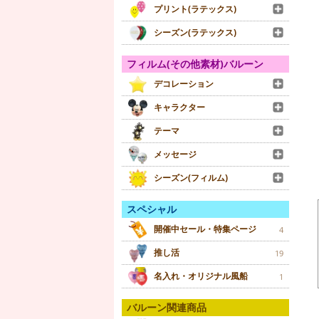
プリント(ラテックス)
シーズン(ラテックス)
フィルム(その他素材)バルーン
デコレーション
キャラクター
テーマ
メッセージ
シーズン(フィルム)
スペシャル
開催中セール・特集ページ
4
推し活
19
名入れ・オリジナル風船
1
バルーン関連商品