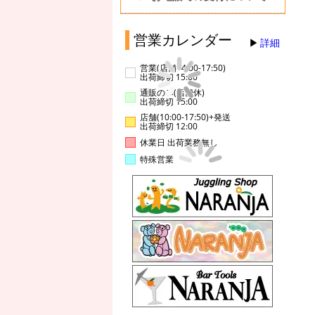
営業カレンダー
詳細
営業(店舗14:00-17:50)
出荷締切 15:00
通販のみ(店舗休)
出荷締切 15:00
店舗(10:00-17:50)+発送
出荷締切 12:00
休業日 出荷業務無し
特殊営業