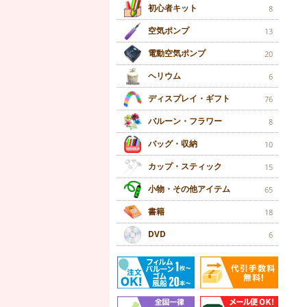
初心者キット
8
空気ポンプ
13
電動空気ポンプ
20
ヘリウム
6
ディスプレイ・ギフト
76
バルーン・フラワー
8
バッグ・収納
10
カップ・スティック
15
小物・その他アイテム
65
書籍
18
DVD
6