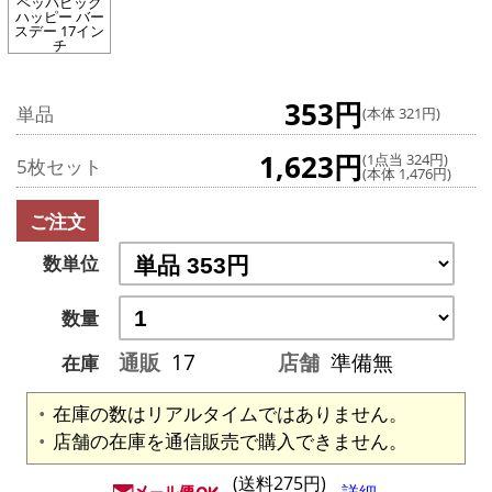
ペッパピッグ
ハッピー バー
スデー 17イン
チ
353円
単品
(本体 321円)
1,623円
(1点当 324円)
5枚セット
(本体 1,476円)
ご注文
数単位
数量
通販
17
店舗
準備無
在庫
在庫の数はリアルタイムではありません。
店舗の在庫を通信販売で購入できません。
(送料275円)