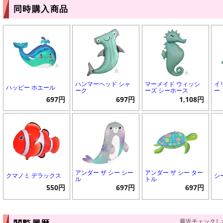
同時購入商品
ハンマーヘッド シャ
マーメイド ウィッシ
イ
ハッピー ホエール
ーク
ーズ シーホース
ー
697円
697円
1,108円
アンダー ザ シー シー
アンダー ザ シー ター
クマノミ デラックス
シ
ル
トル
550円
697円
697円
最近チェックし