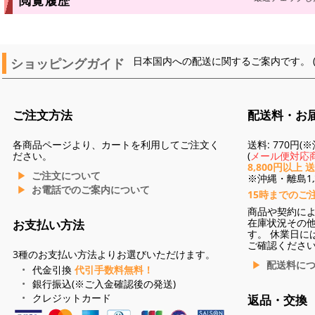
閲覧履歴
ショッピングガイド
日本国内への配送に関するご案内です。 
ご注文方法
配送料・お
各商品ページより、カートを利用してご注文く
送料: 770円
ださい。
(
メール便対応商
8,800円以上 
ご注文について
※沖縄・離島1,3
お電話でのご案内について
15時までのご
商品や契約に
在庫状況その
お支払い方法
す。 休業日に
ご確認くださ
3種のお支払い方法よりお選びいただけます。
配送料に
代金引換
代引手数料無料！
銀行振込(※ご入金確認後の発送)
クレジットカード
返品・交換