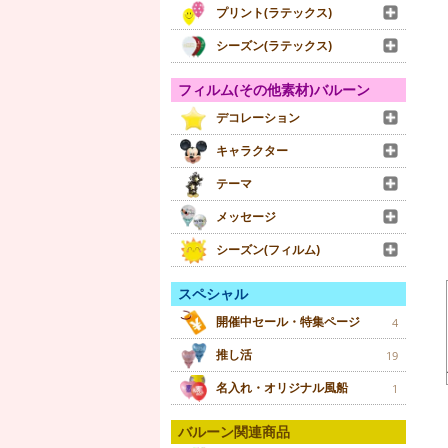
プリント(ラテックス)
シーズン(ラテックス)
フィルム(その他素材)バルーン
デコレーション
キャラクター
テーマ
メッセージ
シーズン(フィルム)
スペシャル
開催中セール・特集ページ
4
推し活
19
名入れ・オリジナル風船
1
バルーン関連商品