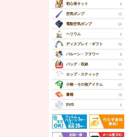
初心者キット
8
空気ポンプ
13
電動空気ポンプ
20
ヘリウム
6
ディスプレイ・ギフト
76
バルーン・フラワー
8
バッグ・収納
10
カップ・スティック
15
小物・その他アイテム
65
書籍
18
DVD
6