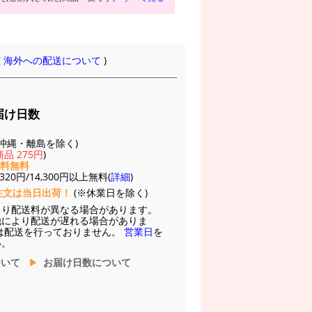
(
海外への配送について
)
届け日数
(※沖縄・離島を除く)
品 275円
)
送料無料
20円/14,300円以上無料(
詳細
)
注文は当日出荷！
(※休業日を除く)
より配送料が異なる場合があります。
他により配送が遅れる場合がありま
は配送を行っておりません。
営業日
を
い。
ついて
お届け日数について