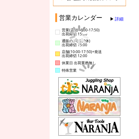
営業カレンダー
詳細
営業(店舗14:00-17:50)
出荷締切 15:00
通販のみ(店舗休)
出荷締切 15:00
店舗(10:00-17:50)+発送
出荷締切 12:00
休業日 出荷業務無し
特殊営業