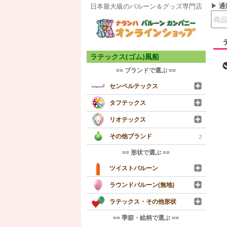
通
日本最大級のバルーン＆グッズ専門店
ラテックス(ゴム)風船
== ブランドで選ぶ ==
センペルテックス
タフテックス
リオテックス
その他ブランド
2
== 形状で選ぶ ==
ツイストバルーン
ラウンドバルーン(無地)
ラテックス・その他形状
== 季節・絵柄で選ぶ ==