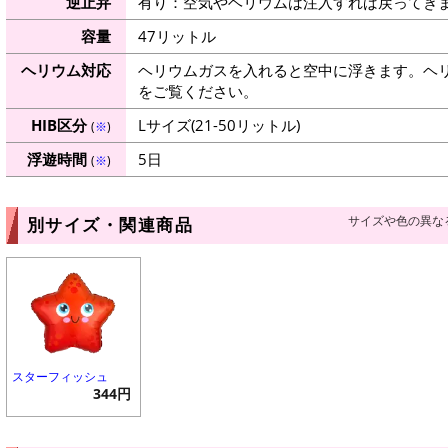
逆止弁
有り：空気やヘリウムは注入すれば戻ってき
容量
47リットル
ヘリウム対応
ヘリウムガスを入れると空中に浮きます。ヘ
をご覧ください。
HIB区分
Lサイズ(21-50リットル)
(
※
)
浮遊時間
5日
(
※
)
サイズや色の異な
別サイズ・関連商品
スターフィッシュ
344円