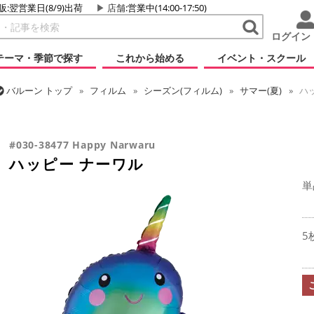
販:翌営業日(8/9)出荷
店舗
:営業中(14:00-17:50)
ログイン
テーマ・季節で探す
これから始める
イベント・スクール
バルーン
トップ
フィルム
シーズン(フィルム)
サマー(夏)
ハッ
バルーン
トップ
フィルム
テーマ
動物・虫
ハッピー ナーワ
#030-38477 Happy Narwaru
ハッピー ナーワル
単
5