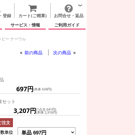
・登録
カート(ご精算)
お問合せ・返品
サービス・情報
ご利用ガイド
ピー ナーワル
ル
前の商品
次の商品
品
697円
(本体 634円)
枚セット
3,207円
(1点当 641円)
(本体 2,916円)
ご注文
数単位