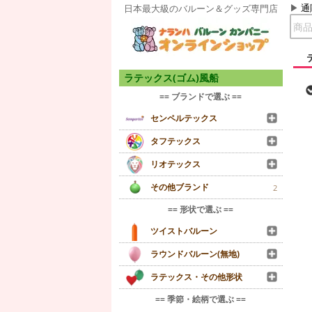
通
日本最大級のバルーン＆グッズ専門店
ラテックス(ゴム)風船
== ブランドで選ぶ ==
センペルテックス
タフテックス
リオテックス
その他ブランド
2
== 形状で選ぶ ==
ツイストバルーン
ラウンドバルーン(無地)
ラテックス・その他形状
== 季節・絵柄で選ぶ ==