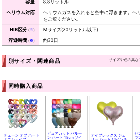
容量
8.8リットル
ヘリウム対応
ヘリウムガスを入れると空中に浮きます。ヘ
をご覧ください。
HIB区分
Mサイズ(20リットル以下)
(
※
)
浮遊時間
約30日
(
※
)
サイズや色の異な
別サイズ・関連商品
同時購入商品
ピュアカット バルー
セ
チェーン オブ ハート
アイブレックス ジェ
ン ハート 18cm (7イ
ウ
ミニシェイプ
リー ハート 14インチ