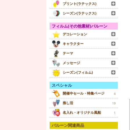
プリント(ラテックス)
シーズン(ラテックス)
フィルム(その他素材)バルーン
デコレーション
キャラクター
テーマ
メッセージ
シーズン(フィルム)
スペシャル
開催中セール・特集ページ
4
推し活
19
名入れ・オリジナル風船
1
バルーン関連商品