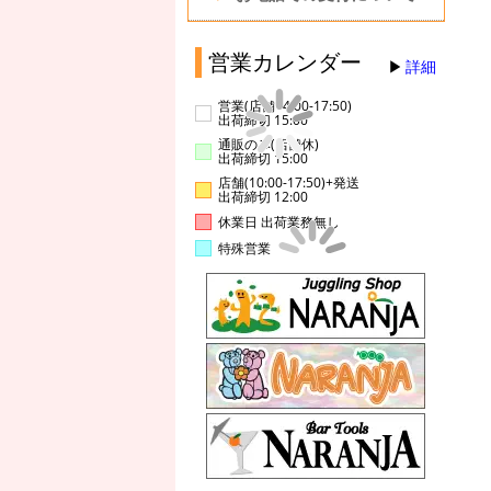
営業カレンダー
詳細
営業(店舗14:00-17:50)
出荷締切 15:00
通販のみ(店舗休)
出荷締切 15:00
店舗(10:00-17:50)+発送
出荷締切 12:00
休業日 出荷業務無し
特殊営業