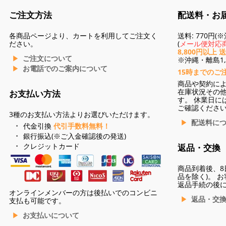
ご注文方法
配送料・お
各商品ページより、カートを利用してご注文く
送料: 770円
ださい。
(
メール便対応商
8,800円以上 
ご注文について
※沖縄・離島1,3
お電話でのご案内について
15時までのご
商品や契約に
在庫状況その
お支払い方法
す。 休業日に
ご確認くださ
3種のお支払い方法よりお選びいただけます。
配送料に
代金引換
代引手数料無料！
銀行振込(※ご入金確認後の発送)
クレジットカード
返品・交換
商品到着後、8
品を除く)。 
返品手続の後
オンラインメンバーの方は後払いでのコンビニ
返品・交
支払も可能です。
お支払いについて