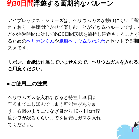
約30日間
浮遊する画期的なバルーン
アイブレックス・シリーズは、ヘリウムガスが抜けにくい「高
れており、長期間浮かせて楽しむことができるバルーンです。
どの浮遊時間に対して約30日間形状を維持し浮遊させること
るための
ヘリカンくん
や
風船ヘリウムふわふわ
とセットで長期
スメです。
リボン、台紙は付属していませんので、ヘリウムガスを入れる
ご用意ください。
ご使用上の注意
ヘリウムガスを入れすぎると特性上30日に
至るまでにしぼんでしまう可能性がありま
す。右図のようにつなぎ目から10～11cm程
度シワが残るくらいまでを目安にガスを入れ
てください。