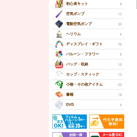
初心者キット
8
空気ポンプ
13
電動空気ポンプ
20
ヘリウム
6
ディスプレイ・ギフト
76
バルーン・フラワー
8
バッグ・収納
10
カップ・スティック
15
小物・その他アイテム
65
書籍
18
DVD
6