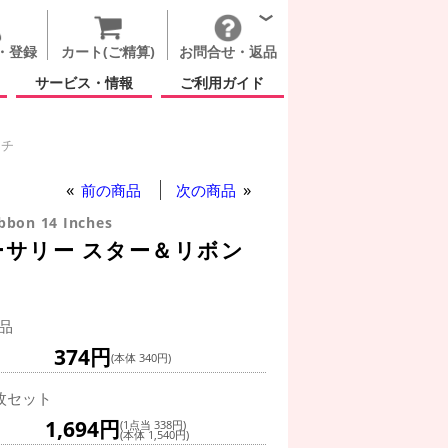
・登録
カート(ご精算)
お問合せ・返品
サービス・情報
ご利用ガイド
ンチ
ンチ
前の商品
次の商品
bbon 14 Inches
ーサリー スター＆リボン
品
374円
(本体 340円)
枚セット
1,694円
(1点当 338円)
(本体 1,540円)