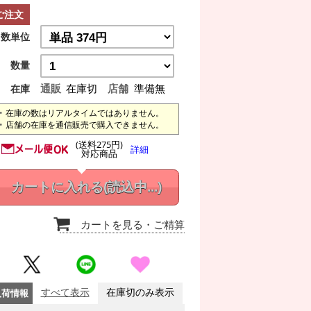
ご注文
数単位
数量
通販
在庫切
店舗
準備無
在庫
在庫の数はリアルタイムではありません。
店舗の在庫を通信販売で購入できません。
(送料275円)
詳細
対応商品
カートに入れる
(読込中...)
カートを見る
・ご精算
入荷情報
すべて表示
在庫切のみ表示