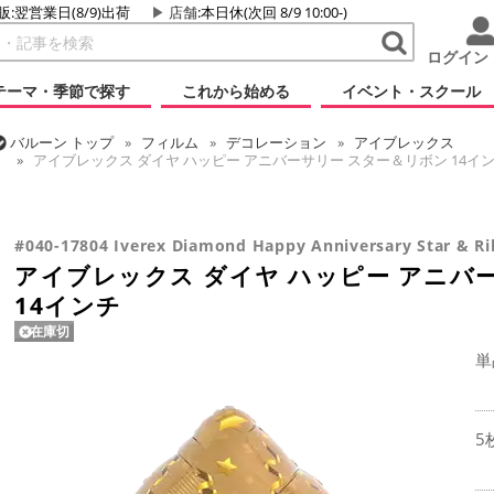
販:翌営業日(8/9)出荷
店舗
:本日休(次回 8/9 10:00-)
ログイン
テーマ・季節で探す
これから始める
イベント・スクール
バルーン
トップ
フィルム
デコレーション
アイブレックス
アイブレックス ダイヤ ハッピー アニバーサリー スター＆リボン 14イ
バルーン
トップ
フィルム
メッセージ
おめでとう・記念日
アイブレックス ダイヤ ハッピー アニバーサリー スター＆リボン 14イ
#040-17804 Iverex Diamond Happy Anniversary Star & Ri
アイブレックス ダイヤ ハッピー アニバ
14インチ
在庫切
単
5