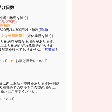
届け日数
(※沖縄・離島を除く)
品 275円
)
送料無料
20円/14,300円以上無料(
詳細
)
注文は当日出荷！
(※休業日を除く)
より配送料が異なる場合があります。
他により配送が遅れる場合がありま
は配送を行っておりません。
営業日
を
い。
ついて
お届け日数について
日以内は返品・交換を承ります(一部商
お客様都合での交換をご希望の場合は、
に新たにご注文ください。
換について