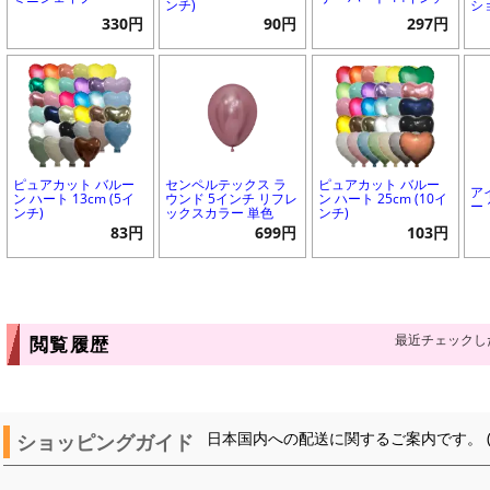
ンチ)
シ
330円
90円
297円
ピュアカット バルー
センペルテックス ラ
ピュアカット バルー
ア
ン ハート 13cm (5イ
ウンド 5インチ リフレ
ン ハート 25cm (10イ
ー
ンチ)
ックスカラー 単色
ンチ)
83円
699円
103円
最近チェックし
閲覧履歴
ショッピングガイド
日本国内への配送に関するご案内です。 