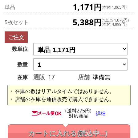
1,171円
単品
(本体 1,065円)
5,388円
(1点当 1,076円)
5枚セット
(本体 4,899円)
ご注文
数単位
数量
通販
17
店舗
準備無
在庫
在庫の数はリアルタイムではありません。
店舗の在庫を通信販売で購入できません。
(送料275円)
詳細
対応商品
カートに入れる
(読込中...)