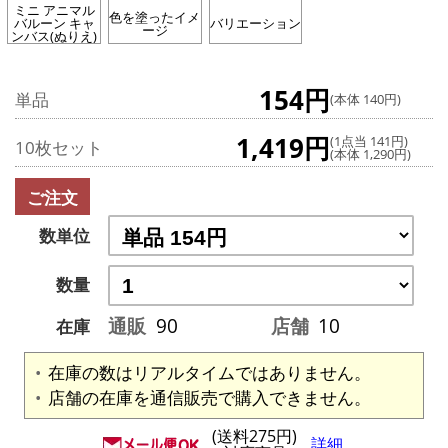
ミニ アニマル
色を塗ったイメ
バルーン キャ
バリエーション
ージ
ンバス(ぬりえ)
154円
単品
(本体 140円)
1,419円
(1点当 141円)
10枚セット
(本体 1,290円)
ご注文
数単位
数量
通販
90
店舗
10
在庫
在庫の数はリアルタイムではありません。
店舗の在庫を通信販売で購入できません。
(送料275円)
詳細