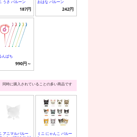
ニ うさ バルーン
おはな バルーン
187円
242円
るんぱち
990円～
同時に購入されていることの多い商品です
ニ アニマルバルー
ミニ にゃんこ バルー