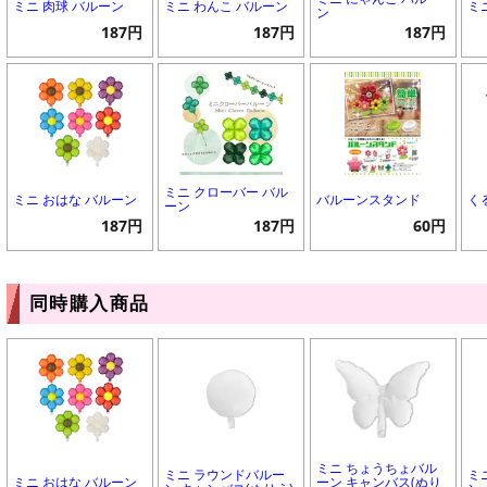
ミニ 肉球 バルーン
ミニ わんこ バルーン
ミ
ン
187円
187円
187円
ミニ クローバー バル
ミニ おはな バルーン
バルーンスタンド
く
ーン
187円
187円
60円
同時購入商品
ミニ ちょうちょバル
ミニ ラウンドバルー
ミ
ミニ おはな バルーン
ーン キャンバス(ぬり