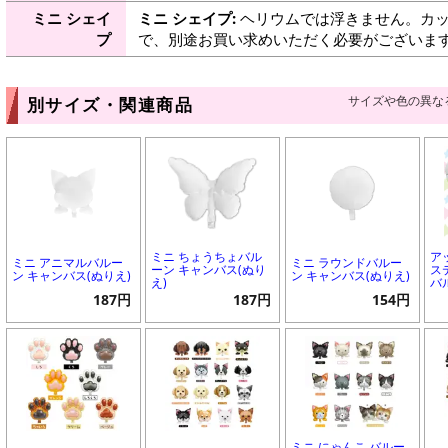
ミニ シェイ
ミニ シェイプ:
ヘリウムでは浮きません。カッ
プ
で、別途お買い求めいただく必要がございま
サイズや色の異な
別サイズ・関連商品
ミニ ちょうちょバル
ア
ミニ アニマルバルー
ミニ ラウンドバルー
ーン キャンバス(ぬり
ス
ン キャンバス(ぬりえ)
ン キャンバス(ぬりえ)
え)
バ
187円
187円
154円
ミニ にゃんこ バルー