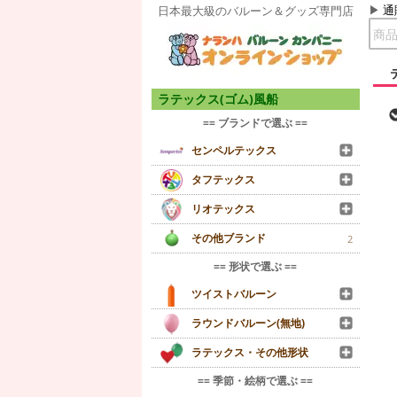
通
日本最大級のバルーン＆グッズ専門店
ラテックス(ゴム)風船
== ブランドで選ぶ ==
センペルテックス
タフテックス
リオテックス
その他ブランド
2
== 形状で選ぶ ==
ツイストバルーン
ラウンドバルーン(無地)
ラテックス・その他形状
== 季節・絵柄で選ぶ ==