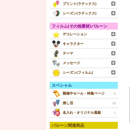
プリント(ラテックス)
シーズン(ラテックス)
フィルム(その他素材)バルーン
デコレーション
キャラクター
テーマ
メッセージ
シーズン(フィルム)
スペシャル
開催中セール・特集ページ
5
推し活
19
名入れ・オリジナル風船
1
バルーン関連商品