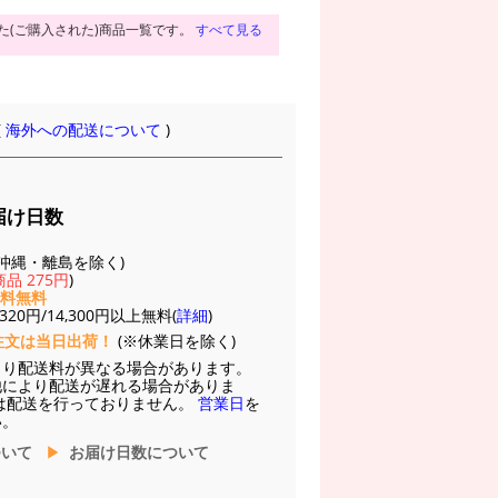
た(ご購入された)商品一覧です。
すべて見る
(
海外への配送について
)
届け日数
(※沖縄・離島を除く)
品 275円
)
送料無料
20円/14,300円以上無料(
詳細
)
注文は当日出荷！
(※休業日を除く)
より配送料が異なる場合があります。
他により配送が遅れる場合がありま
は配送を行っておりません。
営業日
を
い。
ついて
お届け日数について