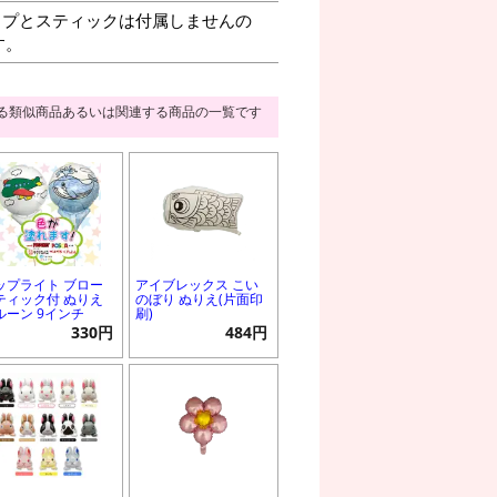
プとスティックは付属しませんの
す。
る類似商品あるいは関連する商品の一覧です
ップライト ブロー
アイブレックス こい
ティック付 ぬりえ
のぼり ぬりえ(片面印
ルーン 9インチ
刷)
330円
484円