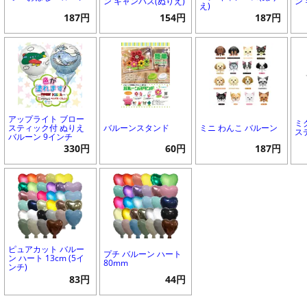
ン キャンバス(ぬりえ)
ン
え)
187円
154円
187円
アップライト ブロー
ミ
スティック付 ぬりえ
バルーンスタンド
ミニ わんこ バルーン
ス
バルーン 9インチ
330円
60円
187円
ピュアカット バルー
プチ バルーン ハート
ン ハート 13cm (5イ
80mm
ンチ)
83円
44円