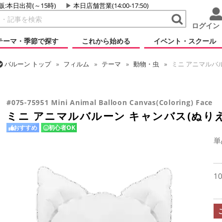
販:本日出荷(～15時)
本日店舗営業(14:00-17:50)
ログイン
テーマ・季節で探す
これから始める
イベント・スクール
バルーン
トップ
フィルム
テーマ
動物・虫
ミニ アニマルバル
バルーン
トップ
フィルム
テーマ
バラエティ
ミニ アニマルバ
#075-75951 Mini Animal Balloon Canvas(Coloring) Face
ミニ アニマルバルーン キャンバス(ぬりえ
おすすめ
初心者OK
単
1