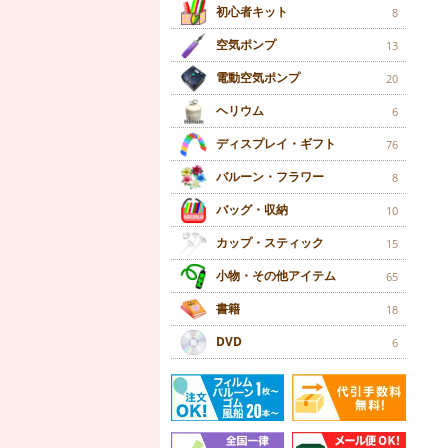
初心者キット
8
空気ポンプ
13
電動空気ポンプ
20
ヘリウム
6
ディスプレイ・ギフト
76
バルーン・フラワー
8
バッグ・収納
10
カップ・スティック
15
小物・その他アイテム
65
書籍
18
DVD
6