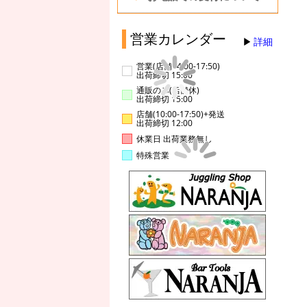
営業カレンダー
詳細
営業(店舗14:00-17:50)
出荷締切 15:00
通販のみ(店舗休)
出荷締切 15:00
店舗(10:00-17:50)+発送
出荷締切 12:00
休業日 出荷業務無し
特殊営業