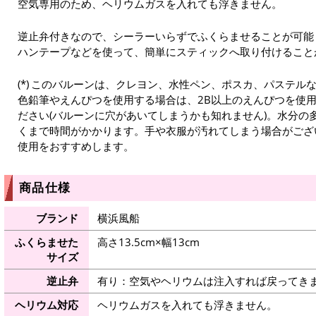
空気専用のため、ヘリウムガスを入れても浮きません。
逆止弁付きなので、シーラーいらずでふくらませることが可能
ハンテープなどを使って、簡単にスティックへ取り付けること
このバルーンは、クレヨン、水性ペン、ポスカ、パステル
色鉛筆やえんぴつを使用する場合は、2B以上のえんぴつを使
ださい(バルーンに穴があいてしまうかも知れません)。水分の
くまで時間がかかります。手や衣服が汚れてしまう場合がござ
使用をおすすめします。
商品仕様
ブランド
横浜風船
ふくらませた
高さ13.5cm×幅13cm
サイズ
逆止弁
有り：空気やヘリウムは注入すれば戻ってき
ヘリウム対応
ヘリウムガスを入れても浮きません。