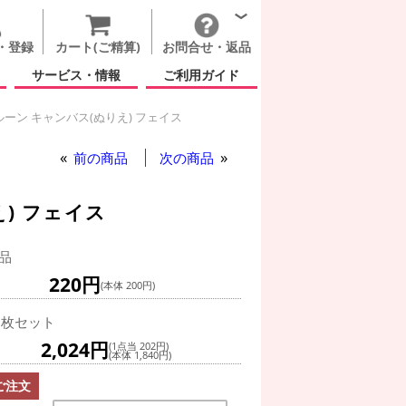
・登録
カート(ご精算)
お問合せ・返品
サービス・情報
ご利用ガイド
ーン キャンバス(ぬりえ) フェイス
ルーン キャンバス(ぬりえ) フェイス
前の商品
次の商品
) フェイス
品
220円
(本体 200円)
0枚セット
2,024円
(1点当 202円)
(本体 1,840円)
ご注文