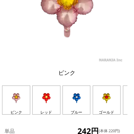
ピンク
ピンク
レッド
ブルー
ゴールド
マ
242円
単品
(本体 220円)