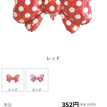
レッド
レッド
ピンク
352円
単品
(本体 320円)