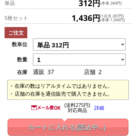
312円
単品
(本体 284円)
1,436円
(1点当 287円)
5枚セット
(本体 1,306円)
ご注文
数単位
数量
通販
37
店舗
2
在庫
在庫の数はリアルタイムではありません。
店舗の在庫を通信販売で購入できません。
(送料275円)
詳細
対応商品
カートに入れる
(読込中...)