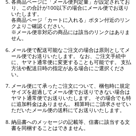
各商品ページに「メール便判定量」が設定されてお
り、この合計が100以下の場合にメール便でお送り
いたします。
各商品ページ「カートに入れる」ボタン付近のリン
クよりご確認ください。
※メール便非対応の商品には該当のリンクはありま
せん。
メール便で配送可能なご注文の場合は原則としてメ
ール便でお送りいたします。 なお、ご注文手続中
に、ヤマト通常便に変更することも可能です。 支払
方法や配送日時の指定がある場合にご選択くださ
い。
メール便にて承ったご注文について、梱包時に規定
サイズを超過してメール便でお送りできない場合は
ヤマト通常便でお送りいたします。 その場合でも特
に追加料金はありません。 精算時にご請求させてい
ただいたメール便の送料にてお送りいたします。
納品書へのメッセージの記載等、信書に該当する文
書を同梱することはできません。