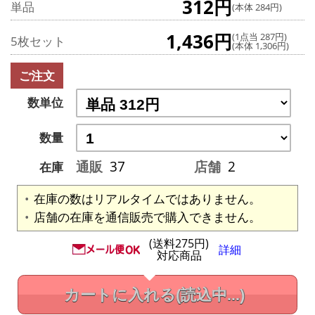
312円
単品
(本体 284円)
1,436円
(1点当 287円)
5枚セット
(本体 1,306円)
ご注文
数単位
数量
通販
37
店舗
2
在庫
在庫の数はリアルタイムではありません。
店舗の在庫を通信販売で購入できません。
(送料275円)
詳細
対応商品
カートに入れる
(読込中...)