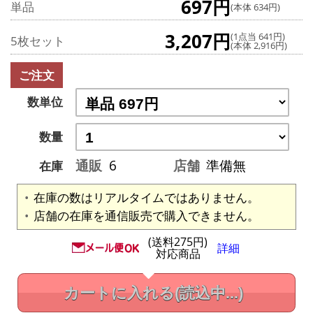
697円
単品
(本体 634円)
3,207円
(1点当 641円)
5枚セット
(本体 2,916円)
ご注文
数単位
数量
通販
6
店舗
準備無
在庫
在庫の数はリアルタイムではありません。
店舗の在庫を通信販売で購入できません。
(送料275円)
詳細
対応商品
カートに入れる
(読込中...)