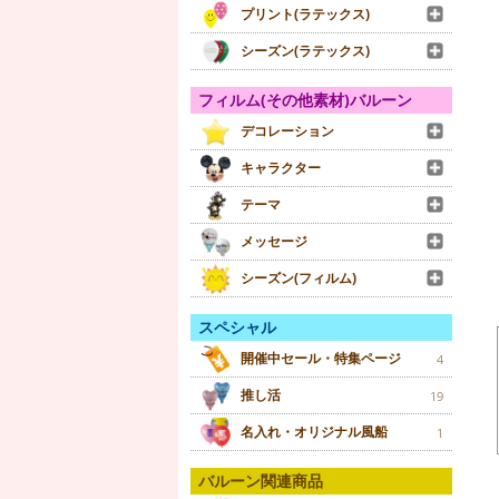
プリント(ラテックス)
シーズン(ラテックス)
フィルム(その他素材)バルーン
デコレーション
キャラクター
テーマ
メッセージ
シーズン(フィルム)
スペシャル
開催中セール・特集ページ
4
推し活
19
名入れ・オリジナル風船
1
バルーン関連商品