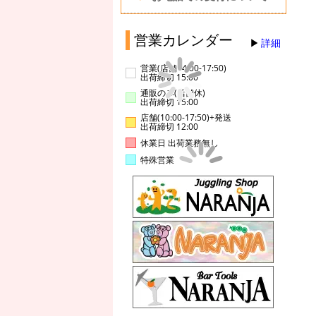
営業カレンダー
詳細
営業(店舗14:00-17:50)
出荷締切 15:00
通販のみ(店舗休)
出荷締切 15:00
店舗(10:00-17:50)+発送
出荷締切 12:00
休業日 出荷業務無し
特殊営業