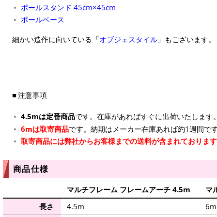
ポールスタンド 45cm×45cm
ポールベース
細かい造作に向いている「
オブジェスタイル
」もございます。
注意事項
4.5mは定番商品
です。在庫があればすぐに出荷いたします
6mは取寄商品
です。納期はメーカー在庫あれば約1週間で
取寄商品には弊社からお客様までの送料が含まれております
商品仕様
マルチフレーム フレームアーチ 4.5m
マ
長さ
4.5m
6m