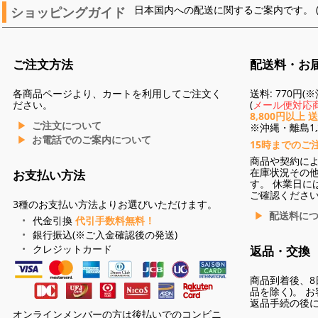
ショッピングガイド
日本国内への配送に関するご案内です。 
ご注文方法
配送料・お
各商品ページより、カートを利用してご注文く
送料: 770円
ださい。
(
メール便対応商
8,800円以上 
ご注文について
※沖縄・離島1,3
お電話でのご案内について
15時までのご
商品や契約に
在庫状況その
お支払い方法
す。 休業日に
ご確認くださ
3種のお支払い方法よりお選びいただけます。
配送料に
代金引換
代引手数料無料！
銀行振込(※ご入金確認後の発送)
クレジットカード
返品・交換
商品到着後、8
品を除く)。 
返品手続の後
オンラインメンバーの方は後払いでのコンビニ