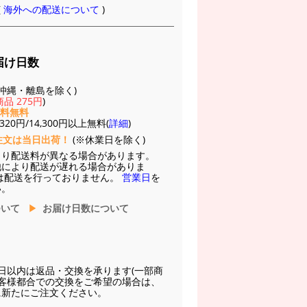
(
海外への配送について
)
届け日数
(※沖縄・離島を除く)
品 275円
)
送料無料
20円/14,300円以上無料(
詳細
)
注文は当日出荷！
(※休業日を除く)
より配送料が異なる場合があります。
他により配送が遅れる場合がありま
は配送を行っておりません。
営業日
を
い。
ついて
お届け日数について
日以内は返品・交換を承ります(一部商
お客様都合での交換をご希望の場合は、
に新たにご注文ください。