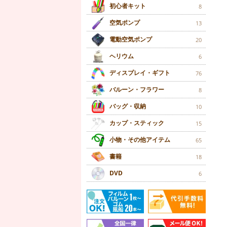
初心者キット
8
空気ポンプ
13
電動空気ポンプ
20
ヘリウム
6
ディスプレイ・ギフト
76
バルーン・フラワー
8
バッグ・収納
10
カップ・スティック
15
小物・その他アイテム
65
書籍
18
DVD
6