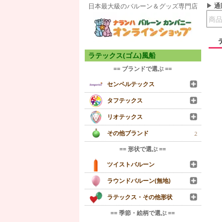
通
日本最大級のバルーン＆グッズ専門店
ラテックス(ゴム)風船
== ブランドで選ぶ ==
センペルテックス
タフテックス
リオテックス
その他ブランド
2
== 形状で選ぶ ==
ツイストバルーン
ラウンドバルーン(無地)
ラテックス・その他形状
== 季節・絵柄で選ぶ ==