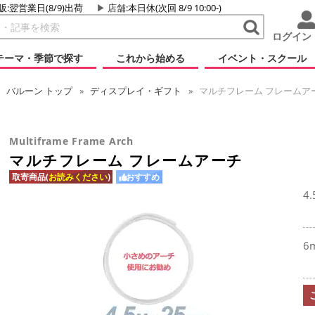
販:翌営業日(8/9)出荷
店舗
:本日休(次回 8/9 10:00-)
ログイン
テーマ・季節で探す
これから始める
イベント・スクール
バルーン
トップ
ディスプレイ・ギフト
マルチフレーム フレームア
Multiframe Frame Arch
マルチフレーム フレームアーチ
取寄商品(
お読みください
)
おすすめ
4
6