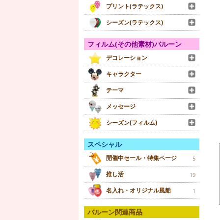
プリント(ラテックス)
シーズン(ラテックス)
フィルム(その他素材)バルーン
デコレーション
キャラクター
テーマ
メッセージ
シーズン(フィルム)
スペシャル
開催中セール・特集ページ
5
推し活
19
名入れ・オリジナル風船
1
バルーン関連商品