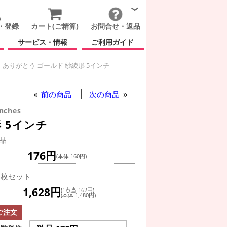
・登録
カート(ご精算)
お問合せ・返品
サービス・情報
ご利用ガイド
ありがとう ゴールド 紗綾形 5インチ
ト ありがとう ゴールド 紗綾形 5インチ
前の商品
次の商品
Inches
 5インチ
品
176円
(本体 160円)
0枚セット
1,628円
(1点当 162円)
(本体 1,480円)
ご注文