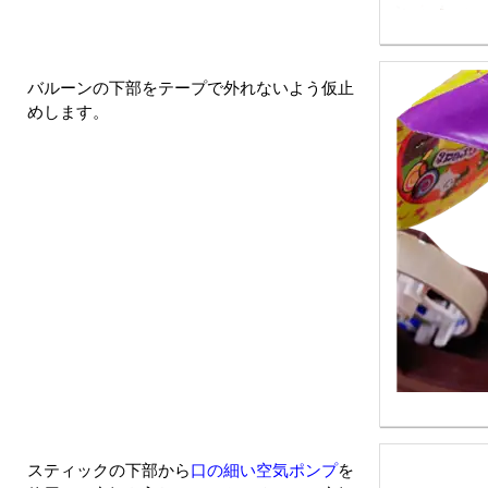
バルーンの下部をテープで外れないよう仮止
めします。
スティックの下部から
口の細い空気ポンプ
を