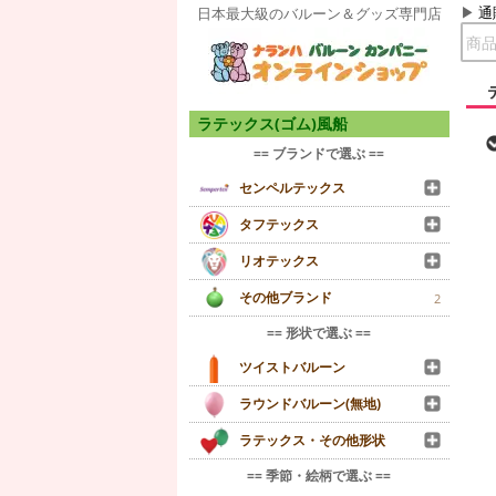
通
日本最大級のバルーン＆グッズ専門店
ラテックス(ゴム)風船
== ブランドで選ぶ ==
センペルテックス
タフテックス
リオテックス
その他ブランド
2
== 形状で選ぶ ==
ツイストバルーン
ラウンドバルーン(無地)
ラテックス・その他形状
== 季節・絵柄で選ぶ ==