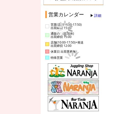
営業カレンダー
詳細
営業(店舗14:00-17:50)
出荷締切 15:00
通販のみ(店舗休)
出荷締切 15:00
店舗(10:00-17:50)+発送
出荷締切 12:00
休業日 出荷業務無し
特殊営業