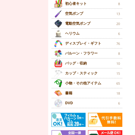
初心者キット
8
空気ポンプ
13
電動空気ポンプ
20
ヘリウム
6
ディスプレイ・ギフト
76
バルーン・フラワー
8
バッグ・収納
10
カップ・スティック
15
小物・その他アイテム
65
書籍
18
DVD
6