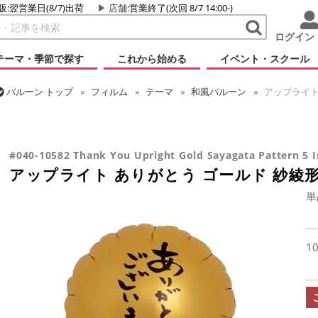
販:翌営業日(8/7)出荷
店舗
:営業終了(次回 8/7 14:00-)
ログイン
テーマ・季節で探す
これから始める
イベント・スクール
バルーン
トップ
フィルム
テーマ
和風バルーン
アップライト 
バルーン
トップ
フィルム
デコレーション
アップライト
バルーン
トップ
フィルム
メッセージ
サンキュー
アップライ
バルーン
トップ
フィルム
シーズン(フィルム)
卒業・入学
アップライト ありがとう ゴールド 紗綾形 5インチ
アップライト ありがとう ゴールド 紗綾形 5インチ
#040-10582 Thank You Upright Gold Sayagata Pattern 5 
アップライト ありがとう ゴールド 紗綾形
単
1