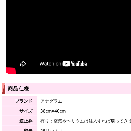
商品仕様
ブランド
アナグラム
サイズ
38cm×40cm
逆止弁
有り：空気やヘリウムは注入すれば戻ってき
容量
35リットル