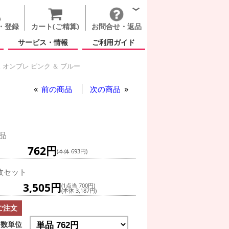
・登録
カート(ご精算)
お問合せ・返品
サービス・情報
ご利用ガイド
 オンブレ ピンク ＆ ブルー
 ブルー
前の商品
次の商品
品
762円
(本体 693円)
枚セット
3,505円
(1点当 700円)
(本体 3,187円)
ご注文
数単位