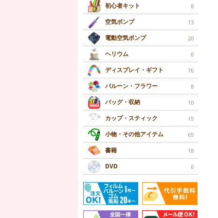
初心者キット
8
空気ポンプ
13
電動空気ポンプ
20
ヘリウム
6
ディスプレイ・ギフト
76
バルーン・フラワー
8
バッグ・収納
10
カップ・スティック
15
小物・その他アイテム
65
書籍
18
DVD
6