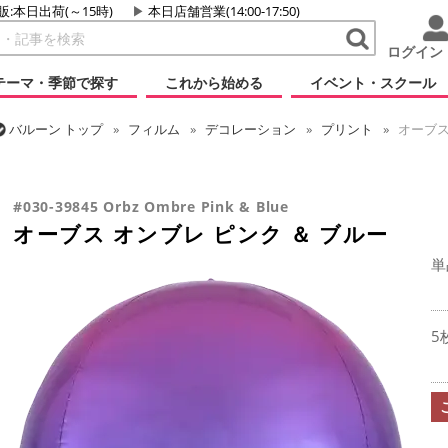
販:本日出荷(～15時)
本日店舗営業(14:00-17:50)
ログイン
テーマ・季節で探す
これから始める
イベント・スクール
バルーン
トップ
フィルム
デコレーション
プリント
オーブス
バルーン
トップ
フィルム
オーブス
オーブス オンブレ ピンク ＆
#030-39845 Orbz Ombre Pink & Blue
オーブス オンブレ ピンク ＆ ブルー
単
5