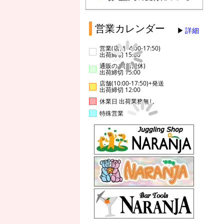
営業カレンダー
詳細
営業(店舗14:00-17:50)
出荷締切 15:00
通販のみ(店舗休)
出荷締切 15:00
店舗(10:00-17:50)+発送
出荷締切 12:00
休業日 出荷業務無し
特殊営業