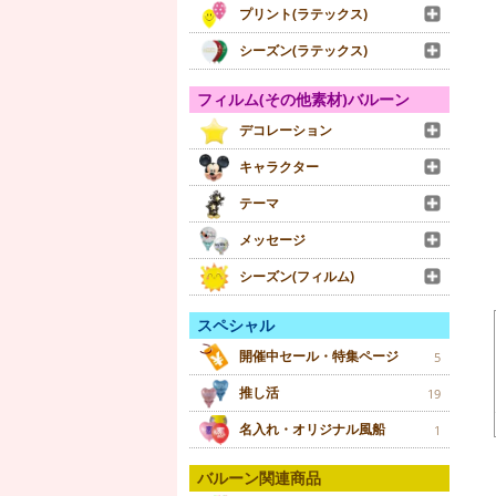
プリント(ラテックス)
シーズン(ラテックス)
フィルム(その他素材)バルーン
デコレーション
キャラクター
テーマ
メッセージ
シーズン(フィルム)
スペシャル
開催中セール・特集ページ
5
推し活
19
名入れ・オリジナル風船
1
バルーン関連商品