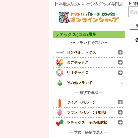
通
日本最大級のバルーン＆グッズ専門店
ラテックス(ゴム)風船
== ブランドで選ぶ ==
センペルテックス
タフテックス
リオテックス
その他ブランド
2
== 形状で選ぶ ==
ツイストバルーン
ラウンドバルーン(無地)
ラテックス・その他形状
== 季節・絵柄で選ぶ ==