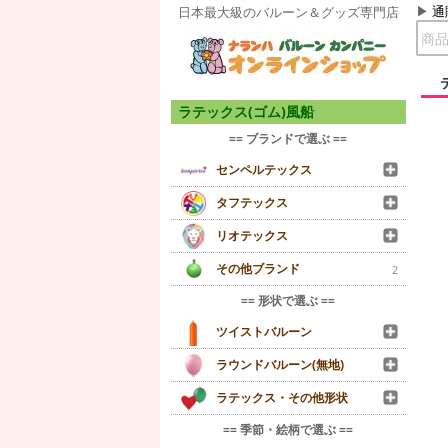
通
日本最大級のバルーン＆グッズ専門店
ラテックス(ゴム)風船
== ブランドで選ぶ ==
センペルテックス
タフテックス
リオテックス
その他ブランド
2
== 形状で選ぶ ==
ツイストバルーン
ラウンドバルーン(無地)
ラテックス・その他形状
== 季節・絵柄で選ぶ ==