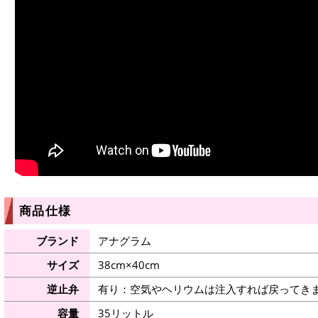
商品仕様
ブランド
アナグラム
サイズ
38cm×40cm
逆止弁
有り：空気やヘリウムは注入すれば戻ってき
容量
35リットル