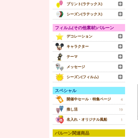
プリント(ラテックス)
シーズン(ラテックス)
フィルム(その他素材)バルーン
デコレーション
キャラクター
テーマ
メッセージ
シーズン(フィルム)
スペシャル
開催中セール・特集ページ
4
推し活
19
名入れ・オリジナル風船
1
バルーン関連商品