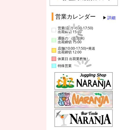
営業カレンダー
詳細
営業(店舗14:00-17:50)
出荷締切 15:00
通販のみ(店舗休)
出荷締切 15:00
店舗(10:00-17:50)+発送
出荷締切 12:00
休業日 出荷業務無し
特殊営業