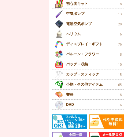
初心者キット
8
空気ポンプ
13
電動空気ポンプ
20
ヘリウム
6
ディスプレイ・ギフト
76
バルーン・フラワー
8
バッグ・収納
10
カップ・スティック
15
小物・その他アイテム
65
書籍
18
DVD
6