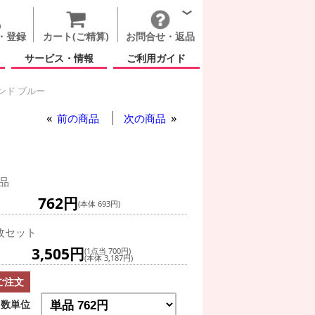
・登録
カート(ご精算)
お問合せ・返品
サービス・情報
ご利用ガイド
ンド ブルー
前の商品
次の商品
品
762円
(本体 693円)
枚セット
3,505円
(1点当 700円)
(本体 3,187円)
ご注文
数単位