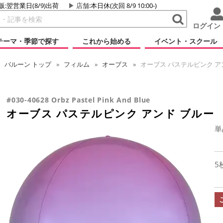
販:翌営業日(8/9)出荷
店舗
:本日休(次回 8/9 10:00-)
ログイン
テーマ・季節で探す
これから始める
イベント・スクール
バルーン
トップ
フィルム
オーブス
オーブス パステルピンク ア
#030-40628 Orbz Pastel Pink And Blue
オーブス パステルピンク アンド ブルー
単
5