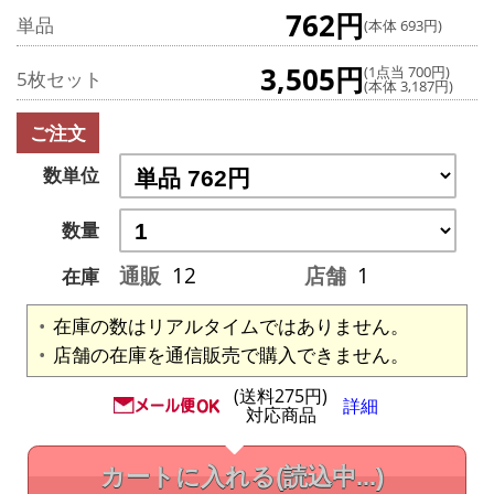
762円
単品
(本体 693円)
3,505円
(1点当 700円)
5枚セット
(本体 3,187円)
ご注文
数単位
数量
通販
12
店舗
1
在庫
在庫の数はリアルタイムではありません。
店舗の在庫を通信販売で購入できません。
(送料275円)
詳細
対応商品
カートに入れる
(読込中...)