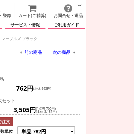
・登録
カート(ご精算)
お問合せ・返品
サービス・情報
ご利用ガイド
 マーブルズ ブラック
ク
前の商品
次の商品
品
762円
(本体 693円)
枚セット
3,505円
(1点当 700円)
(本体 3,187円)
ご注文
数単位