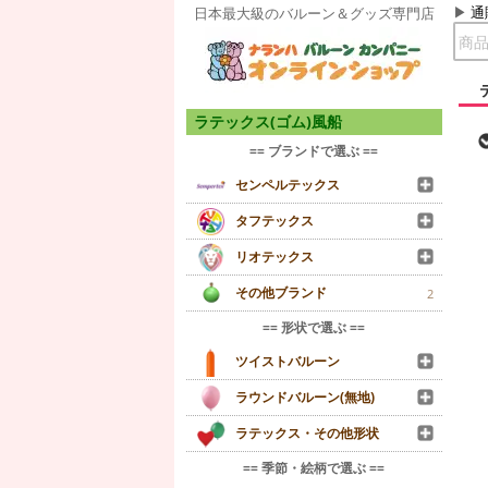
通
日本最大級のバルーン＆グッズ専門店
ラテックス(ゴム)風船
== ブランドで選ぶ ==
センペルテックス
タフテックス
リオテックス
その他ブランド
2
== 形状で選ぶ ==
ツイストバルーン
ラウンドバルーン(無地)
ラテックス・その他形状
== 季節・絵柄で選ぶ ==