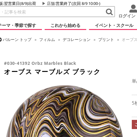
販:翌営業日(8/9)出荷
店舗
:営業終了(次回 8/9 10:00-)
ログイン
テーマ・季節で探す
これから始める
イベント・スクール
バルーン
トップ
フィルム
デコレーション
プリント
オーブス
バルーン
トップ
フィルム
オーブス
オーブス マーブルズ ブラッ
#030-41392 Orbz Marbles Black
オーブス マーブルズ ブラック
単
5