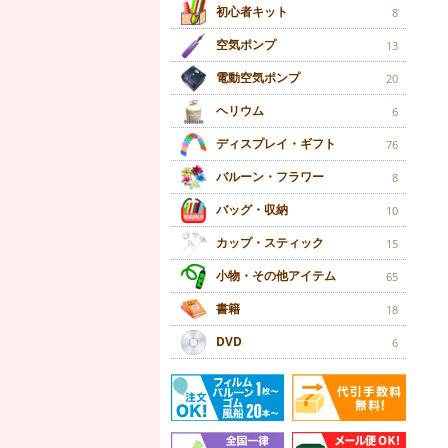
初心者キット
8
空気ポンプ
13
電動空気ポンプ
20
ヘリウム
6
ディスプレイ・ギフト
76
バルーン・フラワー
8
バッグ・収納
10
カップ・スティック
15
小物・その他アイテム
65
書籍
18
DVD
6