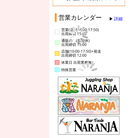
営業カレンダー
詳細
営業(店舗14:00-17:50)
出荷締切 15:00
通販のみ(店舗休)
出荷締切 15:00
店舗(10:00-17:50)+発送
出荷締切 12:00
休業日 出荷業務無し
特殊営業