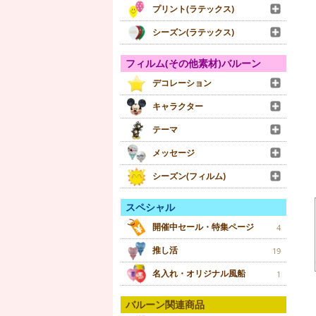
プリント(ラテックス)
シーズン(ラテックス)
フィルム(その他素材)バルーン
デコレーション
キャラクター
テーマ
メッセージ
シーズン(フィルム)
スペシャル
開催中セール・特集ページ
4
推し活
19
名入れ・オリジナル風船
1
バルーン関連商品