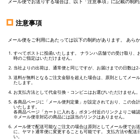
メール便でお送りする場合は、以下「注意事項」に記載の制約
注意事項
メール便をご利用にあたっては以下の制約があります。 あら
すべてポストに投函いたします。 ナランハ店舗での受け取り、
時のご指定はいただけません。
当社よりの出荷は、通常便と同じですが、お届けまでの日数は2-
送料が無料となるご注文金額を超えた場合は、原則としてメー
たします。
お支払方法として代金引換・コンビニはお選びいただけません
各商品ページに「メール便判定量」が設定されており、この合計
いたします。
各商品ページ「カートに入れる」ボタン付近のリンクよりご確
※メール便非対応の商品には該当のリンクはありません。
メール便で配送可能なご注文の場合は原則としてメール便でお送
に、ヤマト通常便に変更することも可能です。 支払方法や配送
い。