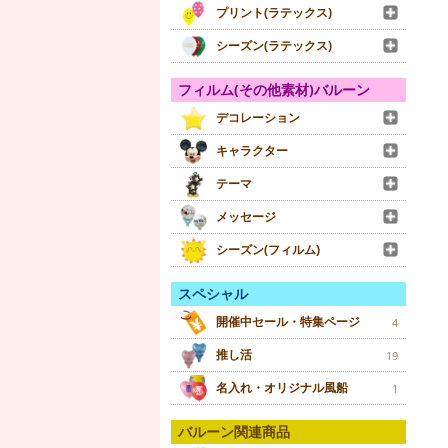
プリント(ラテックス)
シーズン(ラテックス)
フィルム(その他素材)バルーン
デコレーション
キャラクター
テーマ
メッセージ
シーズン(フィルム)
スペシャル
開催中セール・特集ページ
4
推し活
19
名入れ・オリジナル風船
1
バルーン関連商品