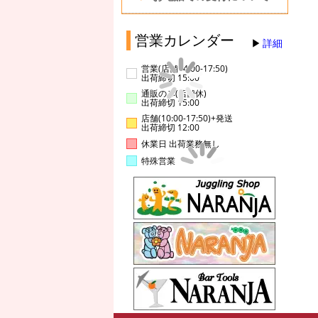
営業カレンダー
詳細
営業(店舗14:00-17:50)
出荷締切 15:00
通販のみ(店舗休)
出荷締切 15:00
店舗(10:00-17:50)+発送
出荷締切 12:00
休業日 出荷業務無し
特殊営業