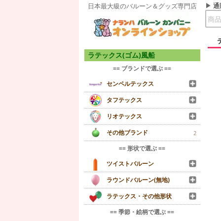
通
日本最大級のバルーン＆グッズ専門店
ラテックス(ゴム)風船
== ブランドで選ぶ ==
センペルテックス
タフテックス
リオテックス
その他ブランド
2
== 形状で選ぶ ==
ツイストバルーン
ラウンドバルーン(無地)
ラテックス・その他形状
== 季節・絵柄で選ぶ ==