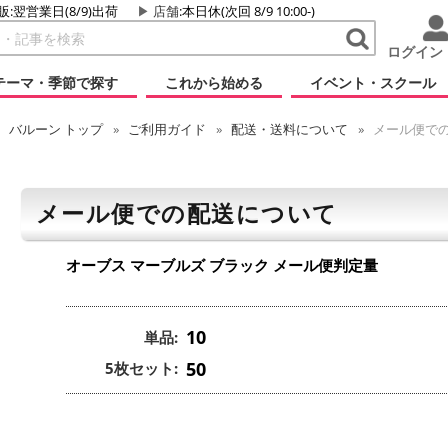
販:翌営業日(8/9)出荷
店舗
:本日休(次回 8/9 10:00-)
ログイン
テーマ・季節で探す
これから始める
イベント・スクール
バルーン
トップ
ご利用ガイド
配送・送料について
メール便で
メール便での配送について
オーブス マーブルズ ブラック
メール便判定量
10
単品:
50
5枚セット: