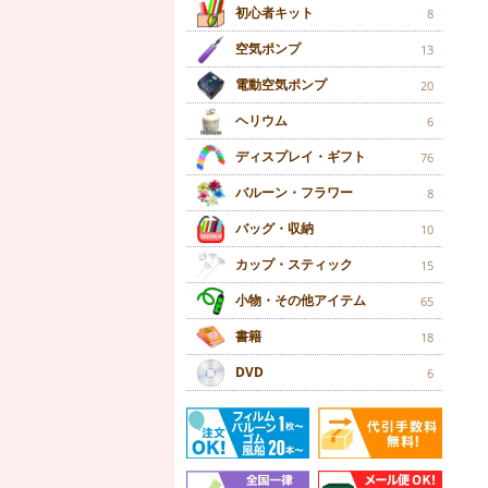
初心者キット
8
空気ポンプ
13
電動空気ポンプ
20
ヘリウム
6
ディスプレイ・ギフト
76
バルーン・フラワー
8
バッグ・収納
10
カップ・スティック
15
小物・その他アイテム
65
書籍
18
DVD
6