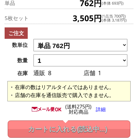
762円
単品
(本体 693円)
3,505円
(1点当 700円)
5枚セット
(本体 3,187円)
ご注文
数単位
数量
通販
8
店舗
1
在庫
在庫の数はリアルタイムではありません。
店舗の在庫を通信販売で購入できません。
(送料275円)
詳細
対応商品
カートに入れる
(読込中...)