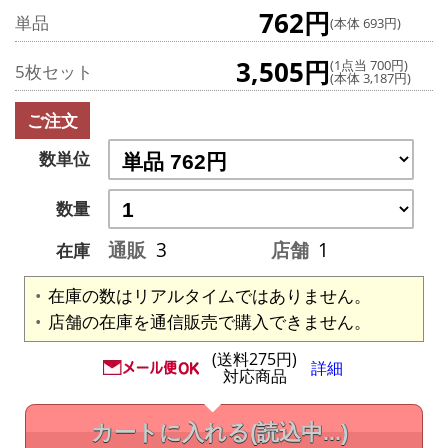
762円
単品
(本体 693円)
3,505円
(1点当 700円)
5枚セット
(本体 3,187円)
ご注文
数単位
数量
通販
3
店舗
1
在庫
在庫の数はリアルタイムではありません。
店舗の在庫を通信販売で購入できません。
(送料275円)
詳細
対応商品
カートに入れる
(読込中...)