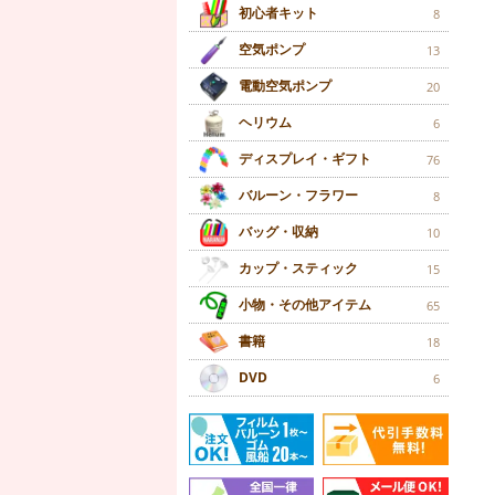
初心者キット
8
空気ポンプ
13
電動空気ポンプ
20
ヘリウム
6
ディスプレイ・ギフト
76
バルーン・フラワー
8
バッグ・収納
10
カップ・スティック
15
小物・その他アイテム
65
書籍
18
DVD
6