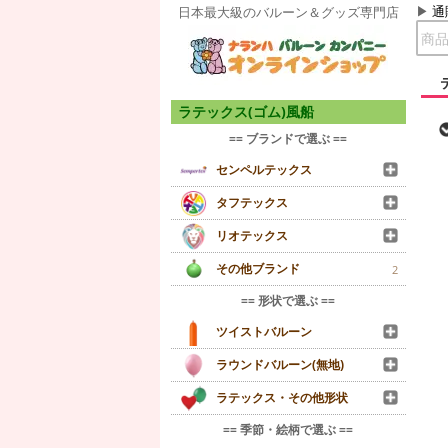
通
日本最大級のバルーン＆グッズ専門店
ラテックス(ゴム)風船
== ブランドで選ぶ ==
センペルテックス
タフテックス
リオテックス
その他ブランド
2
== 形状で選ぶ ==
ツイストバルーン
ラウンドバルーン(無地)
ラテックス・その他形状
== 季節・絵柄で選ぶ ==