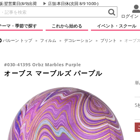
販:翌営業日(8/9)出荷
店舗
:本日休(次回 8/9 10:00-)
ログイン
テーマ・季節で探す
これから始める
イベント・スクール
バルーン
トップ
フィルム
デコレーション
プリント
オーブス
バルーン
トップ
フィルム
オーブス
オーブス マーブルズ パープ
#030-41395 Orbz Marbles Purple
オーブス マーブルズ パープル
単
5