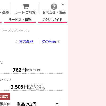
・登録
カート(ご精算)
お問合せ・返品
サービス・情報
ご利用ガイド
 マーブルズ パープル
ル
前の商品
次の商品
品
762円
(本体 693円)
枚セット
3,505円
(1点当 700円)
(本体 3,187円)
ご注文
数単位