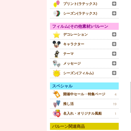
プリント(ラテックス)
シーズン(ラテックス)
フィルム(その他素材)バルーン
デコレーション
キャラクター
テーマ
メッセージ
シーズン(フィルム)
スペシャル
開催中セール・特集ページ
4
推し活
19
名入れ・オリジナル風船
1
バルーン関連商品