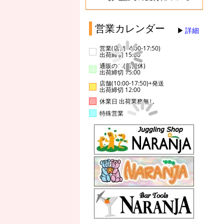
営業カレンダー
詳細
営業(店舗14:00-17:50)
出荷締切 15:00
通販のみ(店舗休)
出荷締切 15:00
店舗(10:00-17:50)+発送
出荷締切 12:00
休業日 出荷業務無し
特殊営業