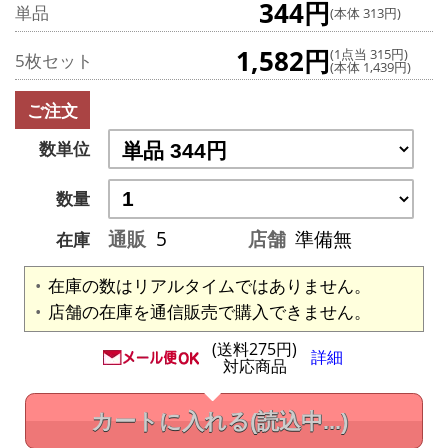
344円
単品
(本体 313円)
1,582円
(1点当 315円)
5枚セット
(本体 1,439円)
ご注文
数単位
数量
通販
5
店舗
準備無
在庫
在庫の数はリアルタイムではありません。
店舗の在庫を通信販売で購入できません。
(送料275円)
詳細
対応商品
カートに入れる
(読込中...)