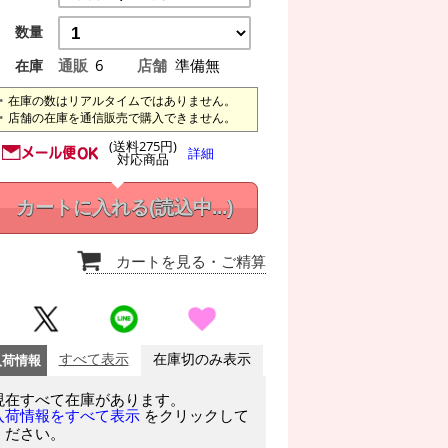
数量
通販
6
店舗
準備無
在庫
在庫の数はリアルタイムではありません。
店舗の在庫を通信販売で購入できません。
(送料275円)
詳細
対応商品
カートに入れる
(読込中...)
カートを見る
・ご精算
入荷情報
すべて表示
在庫切のみ表示
現在すべて在庫があります。
をクリックして
入荷情報をすべて表示
ください。