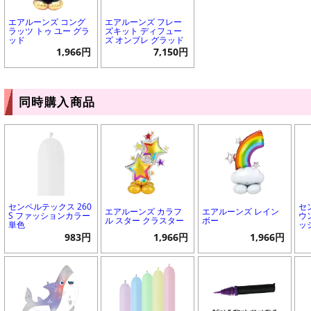
エアルーンズ コング
エアルーンズ フレー
ラッツ トゥ ユー グラ
ズキット ディフュー
ッド
ズ オンブレ グラッド
1,966円
7,150円
同時購入商品
センペルテックス 260
セ
エアルーンズ カラフ
エアルーンズ レイン
S ファッションカラー
ウ
ル スター クラスター
ボー
単色
ッ
983円
1,966円
1,966円