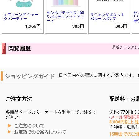
センペルテックス 260
セ
エアルーンズ シャー
ラジェンダ ポケット
S パステルマット アソ
S
ク パーティー
バルーンポンプ
ート
単
1,966円
983円
385円
最近チェックし
閲覧履歴
ショッピングガイド
日本国内への配送に関するご案内です。 
ご注文方法
配送料・お
各商品ページより、カートを利用してご注文く
送料: 770円
ださい。
(
メール便対応商
8,800円以上 
ご注文について
※沖縄・離島1,3
お電話でのご案内について
15時までのご