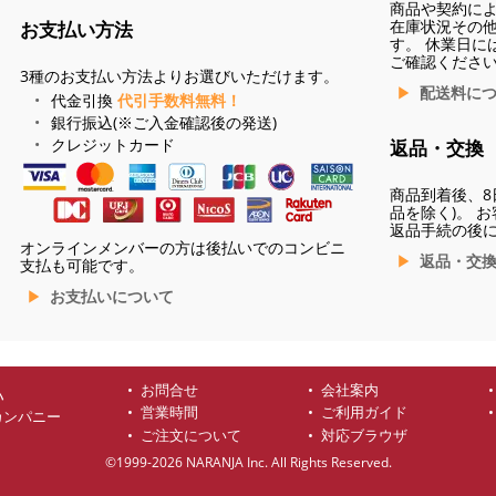
商品や契約に
在庫状況その
お支払い方法
す。 休業日に
ご確認くださ
3種のお支払い方法よりお選びいただけます。
配送料に
代金引換
代引手数料無料！
銀行振込(※ご入金確認後の発送)
クレジットカード
返品・交換
商品到着後、8
品を除く)。 
返品手続の後
オンラインメンバーの方は後払いでのコンビニ
返品・交
支払も可能です。
お支払いについて
お問合せ
会社案内
ハ
営業時間
ご利用ガイド
カンパニー
ご注文について
対応ブラウザ
©1999-2026 NARANJA Inc. All Rights Reserved.