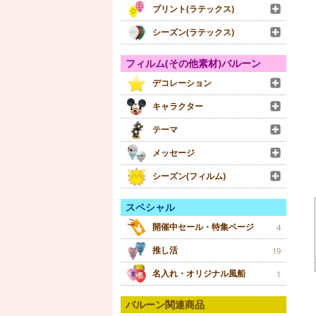
プリント(ラテックス)
シーズン(ラテックス)
フィルム(その他素材)バルーン
デコレーション
キャラクター
テーマ
メッセージ
シーズン(フィルム)
スペシャル
開催中セール・特集ページ
4
推し活
19
名入れ・オリジナル風船
1
バルーン関連商品