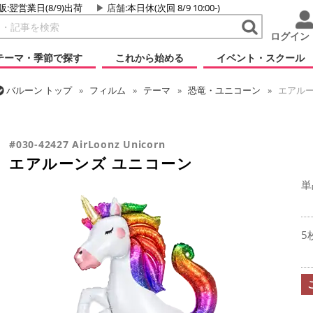
販:翌営業日(8/9)出荷
店舗
:本日休(次回 8/9 10:00-)
ログイン
テーマ・季節で探す
これから始める
イベント・スクール
バルーン
トップ
フィルム
テーマ
恐竜・ユニコーン
エアルー
バルーン
トップ
フィルム
デコレーション
エアー・スタンディン
エアルーンズ ユニコーン
#030-42427 AirLoonz Unicorn
エアルーンズ ユニコーン
単
5