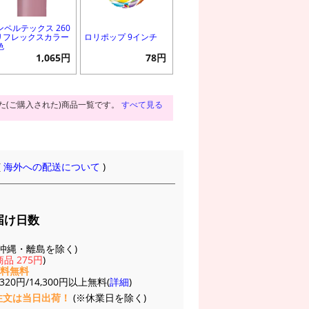
ンペルテックス 260
 リフレックスカラー
ロリポップ 9インチ
色
1,065円
78円
た(ご購入された)商品一覧です。
すべて見る
(
海外への配送について
)
届け日数
(※沖縄・離島を除く)
品 275円
)
送料無料
20円/14,300円以上無料(
詳細
)
注文は当日出荷！
(※休業日を除く)