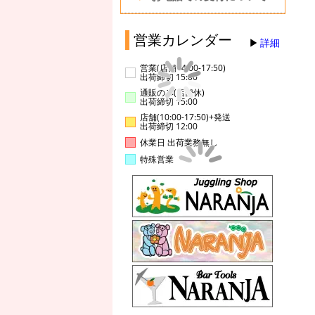
営業カレンダー
詳細
営業(店舗14:00-17:50)
出荷締切 15:00
通販のみ(店舗休)
出荷締切 15:00
店舗(10:00-17:50)+発送
出荷締切 12:00
休業日 出荷業務無し
特殊営業