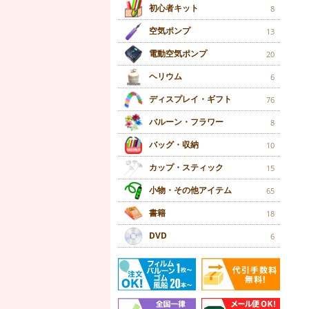
初心者キット
8
空気ポンプ
13
電動空気ポンプ
20
ヘリウム
6
ディスプレイ・ギフト
76
バルーン・フラワー
8
バッグ・収納
10
カップ・スティック
15
小物・その他アイテム
65
書籍
18
DVD
6