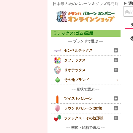
通
日本最大級のバルーン＆グッズ専門店
ラテックス(ゴム)風船
== ブランドで選ぶ ==
センペルテックス
タフテックス
リオテックス
その他ブランド
2
== 形状で選ぶ ==
ツイストバルーン
ラウンドバルーン(無地)
ラテックス・その他形状
== 季節・絵柄で選ぶ ==