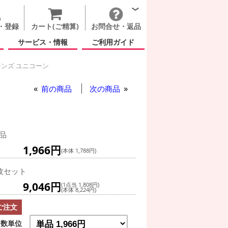
・登録
カート(ご精算)
お問合せ・返品
サービス・情報
ご利用ガイド
ンズ ユニコーン
グ(空気自立型) バルーン
前の商品
次の商品
品
1,966円
(本体 1,788円)
枚セット
9,046円
(1点当 1,808円)
(本体 8,224円)
ご注文
数単位