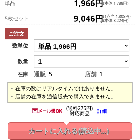
1,966円
単品
(本体 1,788円)
9,046円
(1点当 1,808円)
5枚セット
(本体 8,224円)
ご注文
数単位
数量
通販
5
店舗
1
在庫
在庫の数はリアルタイムではありません。
店舗の在庫を通信販売で購入できません。
(送料275円)
詳細
対応商品
カートに入れる
(読込中...)